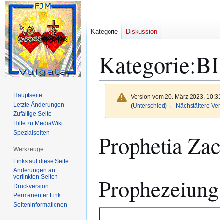
Kategorie
Diskussion
Kategorie
:
BI
Hauptseite
Version vom 20. März 2023, 10:3
Letzte Änderungen
(
Unterschied
)
← Nächstältere Ver
Zufällige Seite
Hilfe zu MediaWiki
Zur
Zur
Spezialseiten
Prophetia Zac
Navigation
Suche
Werkzeuge
springen
springen
Links auf diese Seite
Änderungen an
verlinkten Seiten
Prophezeiung
Druckversion
Permanenter Link
Seiten­­informationen