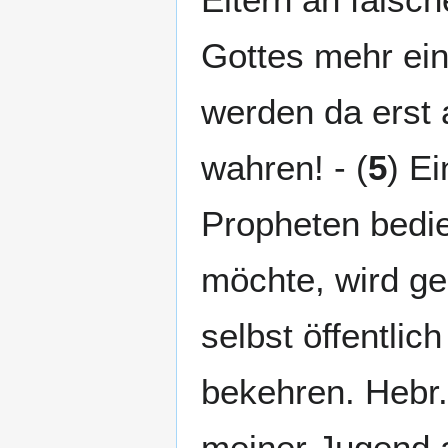
Gottes mehr ein
werden da erst 
wahren! - (
5
) E
Propheten bedie
möchte, wird g
selbst öffentli
bekehren. Hebr
meiner Jugend an