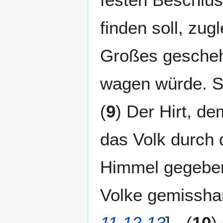
finden soll, zug
Großes geschehe
wagen würde. Sc
(
9
) Der Hirt, de
das Volk durch 
Himmel gegeben
Volke gemisshan
11,12.13
] - (
10
)