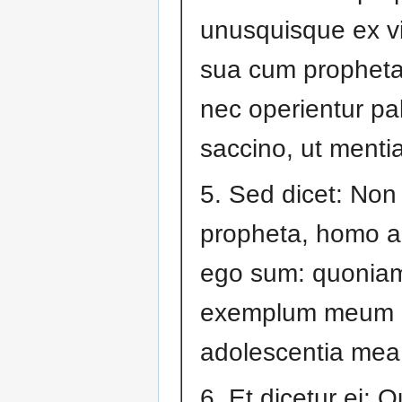
unusquisque ex v
sua cum prophetav
nec operientur pal
saccino, ut mentia
5. Sed dicet: No
propheta, homo a
ego sum: quonia
exemplum meum 
adolescentia mea
6. Et dicetur ei: 