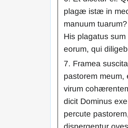
plagæ istæ in me
manuum tuarum? E
His plagatus sum
eorum, qui dilige
7. Framea suscita
pastorem meum, e
virum cohærentem
dicit Dominus exe
percute pastorem,
dispergentur oves