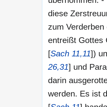
diese Zerstreu
zum Verderben 
entreißt Gottes
[
Sach 11,11
]) u
26,31
] und Paral
darin ausgerotte
werden. Es ist 
[
Sach 11
] hande