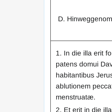
D. Hinweggenomm
1. In die illa erit f
patens domui Davi
habitantibus Jeru
ablutionem peccat
menstruatæ.
2. Et erit in die illa