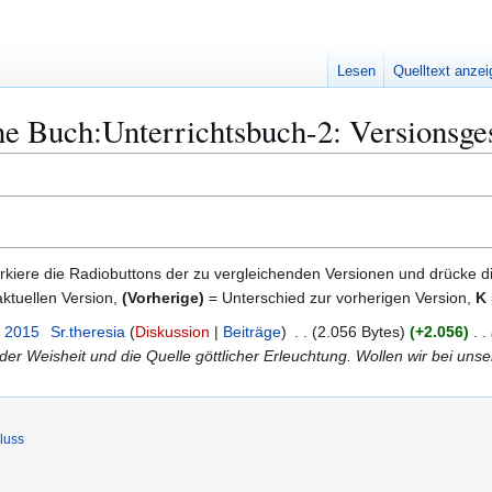
Lesen
Quelltext anze
e Buch:Unterrichtsbuch-2: Versionsge
kiere die Radiobuttons der zu vergleichenden Versionen und drücke d
ktuellen Version,
(Vorherige)
= Unterschied zur vorherigen Version,
K
. 2015
Sr.theresia
Diskussion
Beiträge
2.056 Bytes
+2.056
z der Weisheit und die Quelle göttlicher Erleuchtung. Wollen wir bei un
luss