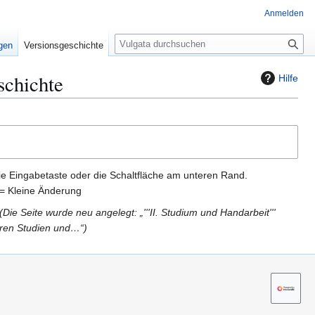
Anmelden
S
igen
Versionsgeschichte
u
c
schichte
Hilfe
h
e
ie Eingabetaste oder die Schaltfläche am unteren Rand.
= Kleine Änderung
Die Seite wurde neu angelegt: „'''II. Studium und Handarbeit'''
seren Studien und…“