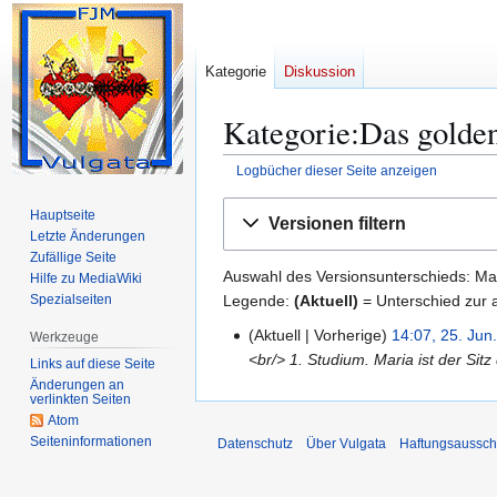
Kategorie
Diskussion
Kategorie:Das golden
Logbücher dieser Seite anzeigen
Zur
Zur
Hauptseite
Versionen filtern
Navigation
Suche
Letzte Änderungen
springen
springen
Zufällige Seite
Auswahl des Versionsunterschieds: Mar
Hilfe zu MediaWiki
Legende:
(Aktuell)
= Unterschied zur a
Spezialseiten
Aktuell
Vorherige
14:07, 25. Jun
Werkzeuge
2
<br/> 1. Studium. Maria ist der Sit
5
Links auf diese Seite
Änderungen an
.
verlinkten Seiten
J
Atom
u
Seiten­­informationen
Datenschutz
Über Vulgata
Haftungsaussch
n
i