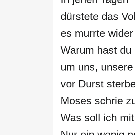
dürstete das Vo
es murrte wide
Warum hast du 
um uns, unsere
vor Durst sterb
Moses schrie z
Was soll ich mi
Nur ein wenig n