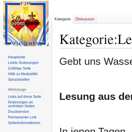
Kategorie
Diskussion
Kategorie
:
Le
Zur
Zur
Hauptseite
Gebt uns Wasser
Navigation
Suche
Letzte Änderungen
Zufällige Seite
springen
springen
Hilfe zu MediaWiki
Spezialseiten
Werkzeuge
Lesung aus de
Links auf diese Seite
Änderungen an
verlinkten Seiten
Druckversion
Permanenter Link
Seiten­­informationen
In jenen Tagen