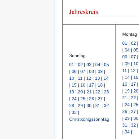
Jahreskreis
Montag
01
|
02
|
04
|
05
Sonntag
06
|
07
|
09
|
10
01
|
02
|
03
|
04
|
05
11
|
12
|
06
|
07
|
08
|
09
|
|
14
|
15
10
|
11
|
12
|
13
|
14
16
|
17
|
15
|
16
|
17
|
18
|
|
19
|
20
19
|
20
|
21
|
22
|
23
21
|
22
|
24
|
25
|
26
|
27
|
|
24
|
25
28
|
29
|
30
|
31
|
32
26
|
27
|
33
|
|
29
|
30
Christkönigssonntag
31
|
32
|
34
|