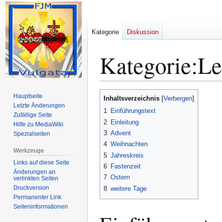
Kategorie
Diskussion
Kategorie
:
Le
Zur
Zur
Hauptseite
Inhaltsverzeichnis
Navigation
Suche
Letzte Änderungen
1
Einführungstext
Zufällige Seite
springen
springen
2
Einleitung
Hilfe zu MediaWiki
3
Advent
Spezialseiten
4
Weihnachten
Werkzeuge
5
Jahreskreis
Links auf diese Seite
6
Fastenzeit
Änderungen an
7
Ostern
verlinkten Seiten
Druckversion
8
weitere Tage
Permanenter Link
Seiten­­informationen