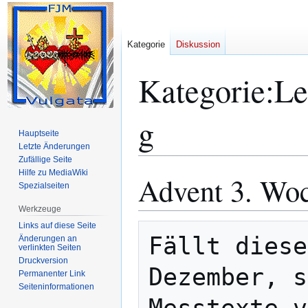
Kategorie
Diskussion
Kategorie
:
Le
g
Hauptseite
Letzte Änderungen
Zufällige Seite
Hilfe zu MediaWiki
Advent 3. Woc
Zur
Zur
Spezialseiten
Navigation
Suche
springen
springen
Werkzeuge
Links auf diese Seite
Fällt diese
Änderungen an
verlinkten Seiten
Druckversion
Dezember, s
Permanenter Link
Seiten­­informationen