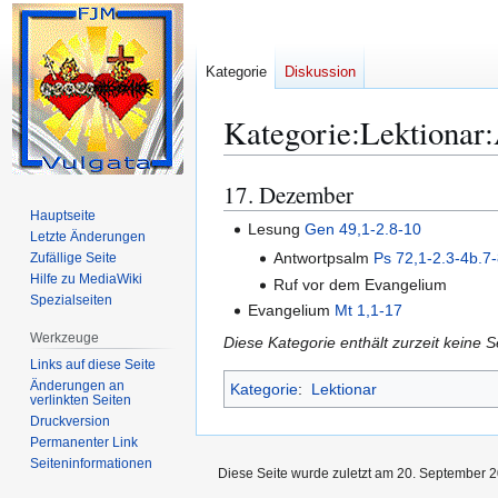
Kategorie
Diskussion
Kategorie
:
Lektionar
17. Dezember
Zur
Zur
Navigation
Suche
Hauptseite
Lesung
Gen 49,1-2.8-10
Letzte Änderungen
springen
springen
Antwortpsalm
Ps 72,1-2.3-4b.7
Zufällige Seite
Hilfe zu MediaWiki
Ruf vor dem Evangelium
Spezialseiten
Evangelium
Mt 1,1-17
Werkzeuge
Diese Kategorie enthält zurzeit keine 
Links auf diese Seite
Änderungen an
Kategorie
:
Lektionar
verlinkten Seiten
Druckversion
Permanenter Link
Seiten­­informationen
Diese Seite wurde zuletzt am 20. September 2