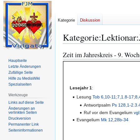
Kategorie
Diskussion
Kategorie
:
Lektionar
Zeit im Jahreskreis - 9. Woc
Zur
Zur
Navigation
Suche
Hauptseite
Letzte Änderungen
springen
springen
Zufällige Seite
Hilfe zu MediaWiki
Spezialseiten
Lesejahr 1
:
Werkzeuge
Lesung
Tob 6,10-11;7,1.8-17;8,
Links auf diese Seite
Antwortpsalm
Ps 128,1-2.3.4
Änderungen an
Ruf vor dem Evangelium
vgl
verlinkten Seiten
Druckversion
Evangelium
Mk 12,28b-34
Permanenter Link
Seiten­­informationen