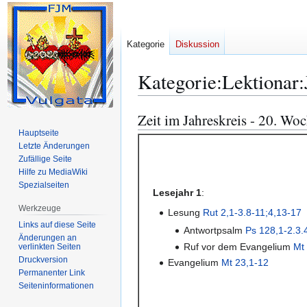
Kategorie
Diskussion
Kategorie
:
Lektionar
Zeit im Jahreskreis - 20. Wo
Zur
Zur
Navigation
Suche
Hauptseite
Letzte Änderungen
springen
springen
Zufällige Seite
Hilfe zu MediaWiki
Spezialseiten
Lesejahr 1
:
Werkzeuge
Lesung
Rut 2,1-3.8-11;4,13-17
Links auf diese Seite
Antwortpsalm
Ps 128,1-2.3.4
Änderungen an
Ruf vor dem Evangelium
Mt
verlinkten Seiten
Druckversion
Evangelium
Mt 23,1-12
Permanenter Link
Seiten­­informationen