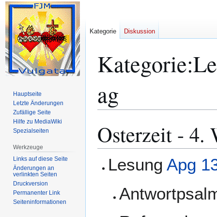
Kategorie
Diskussion
Kategorie
:
Le
ag
Hauptseite
Letzte Änderungen
Zufällige Seite
Hilfe zu MediaWiki
Osterzeit - 4
Zur
Zur
Spezialseiten
Navigation
Suche
springen
springen
Werkzeuge
Lesung
Apg 13
Links auf diese Seite
Änderungen an
verlinkten Seiten
Druckversion
Antwortpsa
Permanenter Link
Seiten­­informationen