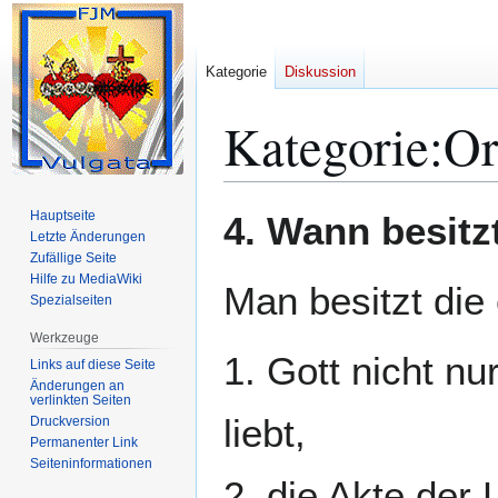
Kategorie
Diskussion
Kategorie
:
Or
Zur
Zur
Hauptseite
4. Wann besitz
Navigation
Suche
Letzte Änderungen
Zufällige Seite
springen
springen
Hilfe zu MediaWiki
Man besitzt die
Spezialseiten
Werkzeuge
1. Gott nicht n
Links auf diese Seite
Änderungen an
verlinkten Seiten
liebt,
Druckversion
Permanenter Link
Seiten­­informationen
2. die Akte der 