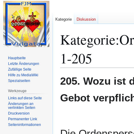
Kategorie
Diskussion
Kategorie
:
Or
1-205
Hauptseite
Letzte Änderungen
Zufällige Seite
Hilfe zu MediaWiki
Zur
Zur
205. Wozu ist 
Spezialseiten
Navigation
Suche
springen
springen
Werkzeuge
Gebot verpflic
Links auf diese Seite
Änderungen an
verlinkten Seiten
Druckversion
Permanenter Link
Seiten­­informationen
Die Ordensperso