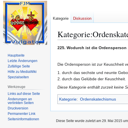
Kategorie
Diskussion
Kategorie
:
Ordenskat
Zur
Zur
225. Wodurch ist die Ordensperson 
Navigation
Suche
Hauptseite
springen
springen
Letzte Änderungen
Die Ordensperson ist zur Keuschheit ve
Zufällige Seite
Hilfe zu MediaWiki
1. durch das sechste und neunte Gebo
Spezialseiten
2. durch das Gelübde der Keuschheit.
Werkzeuge
Diese Kategorie enthält zurzeit keine 
Links auf diese Seite
Kategorie
:
Ordenskatechismus
Änderungen an
verlinkten Seiten
Druckversion
Permanenter Link
Seiten­­informationen
Diese Seite wurde zuletzt am 29. Mai 2015 um