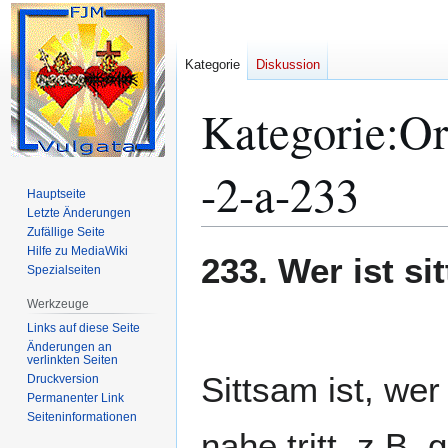
Kategorie
Diskussion
Kategorie
:
Or
-2-a-233
Hauptseite
Letzte Änderungen
Zufällige Seite
Hilfe zu MediaWiki
Zur
Zur
233. Wer ist s
Spezialseiten
Navigation
Suche
springen
springen
Werkzeuge
Links auf diese Seite
Änderungen an
verlinkten Seiten
Sittsam ist, we
Druckversion
Permanenter Link
Seiten­­informationen
nahe tritt, z.B.