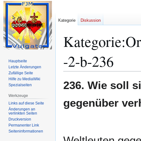
Kategorie
Diskussion
Kategorie
:
Or
-2-b-236
Hauptseite
Letzte Änderungen
Zufällige Seite
Hilfe zu MediaWiki
Zur
Zur
236. Wie soll 
Spezialseiten
Navigation
Suche
springen
springen
Werkzeuge
gegenüber ver
Links auf diese Seite
Änderungen an
verlinkten Seiten
Druckversion
Permanenter Link
Seiten­­informationen
Weltleuten gege