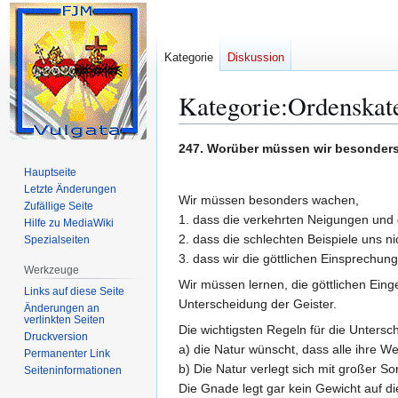
Kategorie
Diskussion
Kategorie
:
Ordenskat
Zur
Zur
247. Worüber müssen wir besonder
Navigation
Suche
Hauptseite
springen
springen
Letzte Änderungen
Wir müssen besonders wachen,
Zufällige Seite
1. dass die verkehrten Neigungen und 
Hilfe zu MediaWiki
2. dass die schlechten Beispiele uns ni
Spezialseiten
3. dass wir die göttlichen Einsprechun
Werkzeuge
Wir müssen lernen, die göttlichen Ein
Links auf diese Seite
Unterscheidung der Geister.
Änderungen an
verlinkten Seiten
Die wichtigsten Regeln für die Untersc
Druckversion
a) die Natur wünscht, dass alle ihre 
Permanenter Link
b) Die Natur verlegt sich mit großer Sor
Seiten­­informationen
Die Gnade legt gar kein Gewicht auf die