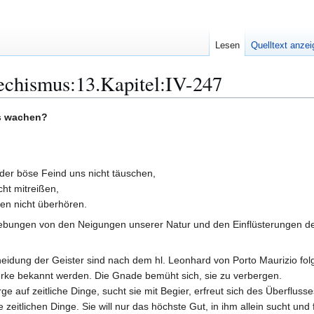
Lesen
Quelltext anze
echismus:13.Kapitel:IV-247
s wachen?
der böse Feind uns nicht täuschen,
cht mitreißen,
gen nicht überhören.
gebungen von den Neigungen unserer Natur und den Einflüsterungen des
heidung der Geister sind nach dem hl. Leonhard von Porto Maurizio fo
Werke bekannt werden. Die Gnade bemüht sich, sie zu verbergen.
ge auf zeitliche Dinge, sucht sie mit Begier, erfreut sich des Überflusse
 zeitlichen Dinge. Sie will nur das höchste Gut, in ihm allein sucht und 