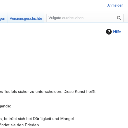
Anmelden
S
igen
Versionsgeschichte
u
c
Hilfe
h
e
 Teufels sicher zu unterscheiden. Diese Kunst heißt
lgende:
s, betrübt sich bei Dürftigkeit und Mangel.
findet sie den Frieden.