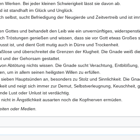
en Werken. Bei jeder kleinen Schwierigkeit lässt sie davon ab.
nd ist standhaft im Glück und Unglück.
ch selbst, sucht Befriedigung der Neugierde und Zeitvertreib und ist i
n Gottes und behandelt den Leib wie ein unvernünftiges, widerspensti
lich Tröstungen genießen und wissen, dass sie vor Gott etwas Großes
sst ist, und dient Gott mutig auch in Dürre und Trockenheit.
Maßlose und überschreitet die Grenzen der Klugheit. Die Gnade weiß die
mt und der Gehorsam gestattet.
 von Abtötung nichts wissen. Die Gnade sucht Verachtung, Entblößung, Le
en, um in allem seinen heiligsten Willen zu erfüllen.
llen sieben Hauptsünden an, besonders zu Stolz und Sinnlichkeit. Die 
gkeit und neigt sich immer zur Demut, Selbstverleugnung, Keuschheit, 
nde Lust oder Unlust ist verdächtig.
 nicht in Ängstlichkeit ausarten noch die Kopfnerven ermüden.
Seiten oder Medien.