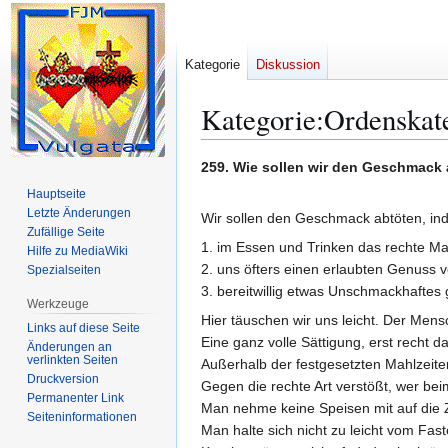
Kategorie
Diskussion
Kategorie
:
Ordenskate
Zur
Zur
259. Wie sollen wir den Geschmack
Navigation
Suche
Hauptseite
springen
springen
Letzte Änderungen
Wir sollen den Geschmack abtöten, in
Zufällige Seite
1. im Essen und Trinken das rechte Maß
Hilfe zu MediaWiki
2. uns öfters einen erlaubten Genuss 
Spezialseiten
3. bereitwillig etwas Unschmackhaftes g
Werkzeuge
Hier täuschen wir uns leicht. Der Men
Links auf diese Seite
Eine ganz volle Sättigung, erst recht 
Änderungen an
verlinkten Seiten
Außerhalb der festgesetzten Mahlzeite
Druckversion
Gegen die rechte Art verstößt, wer beim
Permanenter Link
Man nehme keine Speisen mit auf die Z
Seiten­­informationen
Man halte sich nicht zu leicht vom Fast