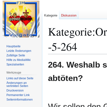
Kategorie
Diskussion
Kategorie
:
Or
-5-264
Hauptseite
Letzte Änderungen
Zufällige Seite
Hilfe zu MediaWiki
Zur
Zur
264. Weshalb s
Spezialseiten
Navigation
Suche
springen
springen
Werkzeuge
abtöten?
Links auf diese Seite
Änderungen an
verlinkten Seiten
Druckversion
Permanenter Link
Seiten­­informationen
Wir sollen den G