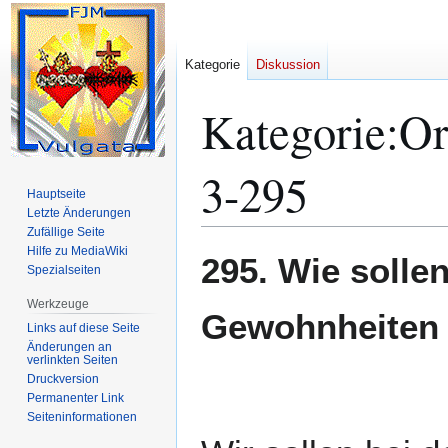
Kategorie
Diskussion
Kategorie
:
Or
3-295
Hauptseite
Letzte Änderungen
Zufällige Seite
Hilfe zu MediaWiki
Zur
Zur
295. Wie solle
Spezialseiten
Navigation
Suche
springen
springen
Werkzeuge
Gewohnheiten
Links auf diese Seite
Änderungen an
verlinkten Seiten
Druckversion
Permanenter Link
Seiten­­informationen