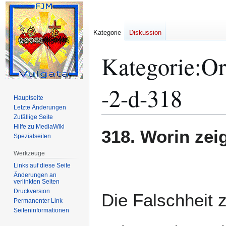
Kategorie
Diskussion
Kategorie
:
Or
-2-d-318
Hauptseite
Letzte Änderungen
Zufällige Seite
Hilfe zu MediaWiki
Zur
Zur
318. Worin zei
Spezialseiten
Navigation
Suche
springen
springen
Werkzeuge
Links auf diese Seite
Änderungen an
verlinkten Seiten
Druckversion
Die Falschheit 
Permanenter Link
Seiten­­informationen