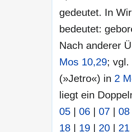
gedeutet. In Wi
bedeutet: gebor
Nach anderer Ü
Mos 10,29
; vgl.
(»Jetro«) in
2 M
liegt ein Doppel
05
|
06
|
07
|
08
18
|
19
|
20
|
21