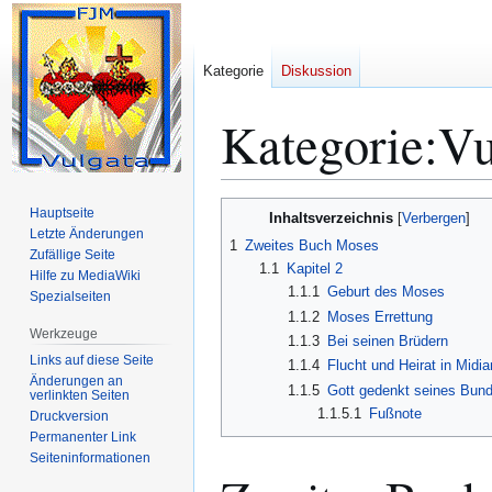
Kategorie
Diskussion
Kategorie
:
Vu
Zur
Zur
Hauptseite
Inhaltsverzeichnis
Navigation
Suche
Letzte Änderungen
1
Zweites Buch Moses
Zufällige Seite
springen
springen
1.1
Kapitel 2
Hilfe zu MediaWiki
1.1.1
Geburt des Moses
Spezialseiten
1.1.2
Moses Errettung
Werkzeuge
1.1.3
Bei seinen Brüdern
Links auf diese Seite
1.1.4
Flucht und Heirat in Midia
Änderungen an
1.1.5
Gott gedenkt seines Bun
verlinkten Seiten
1.1.5.1
Fußnote
Druckversion
Permanenter Link
Seiten­­informationen