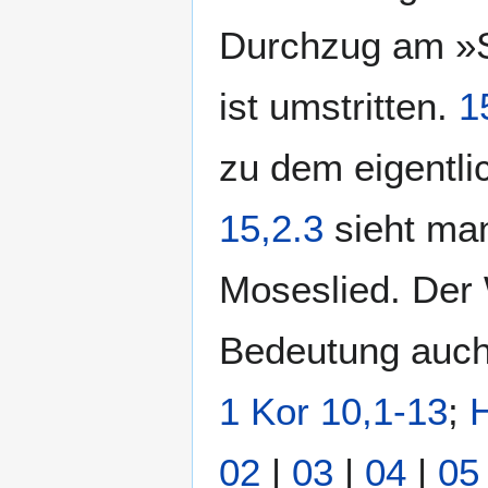
Durchzug am »S
ist umstritten.
1
zu dem eigentli
15,2.3
sieht ma
Moseslied. Der 
Bedeutung auch i
1 Kor 10,1-13
;
H
02
|
03
|
04
|
05