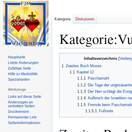
Kategorie
Diskussion
Kategorie
:
Vu
Zur
Zur
Hauptseite
Inhaltsverzeichnis
Navigation
Suche
Letzte Änderungen
1
Zweites Buch Moses
Zufällige Seite
springen
springen
1.1
Kapitel 12
Hilfe zu MediaWiki
1.1.1
Paschamahl
Spezialseiten
1.1.2
Die Tage der ungesäuerte
Werkzeuge
1.1.3
Der Herr schlägt die Erst
Links auf diese Seite
1.1.4
Aufbruch der Israeliten n
Änderungen an
1.1.5
Fremde beim Paschamah
verlinkten Seiten
1.1.5.1
Fußnote
Druckversion
Permanenter Link
Seiten­­informationen