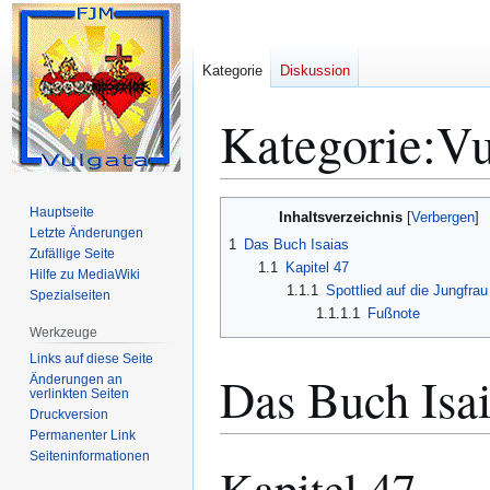
Kategorie
Diskussion
Kategorie
:
Vu
Zur
Zur
Hauptseite
Inhaltsverzeichnis
Navigation
Suche
Letzte Änderungen
1
Das Buch Isaias
Zufällige Seite
springen
springen
1.1
Kapitel 47
Hilfe zu MediaWiki
1.1.1
Spottlied auf die Jungfra
Spezialseiten
1.1.1.1
Fußnote
Werkzeuge
Links auf diese Seite
Das Buch Isai
Änderungen an
verlinkten Seiten
Druckversion
Permanenter Link
Seiten­­informationen
Kapitel 47