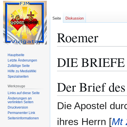
Seite
Diskussion
Roemer
Hauptseite
DIE BRIEFE
Zur
Zur
Letzte Änderungen
Navigation
Suche
Zufällige Seite
springen
springen
Hilfe zu MediaWiki
Spezialseiten
Der Brief des
Werkzeuge
Links auf diese Seite
Änderungen an
verlinkten Seiten
Die Apostel dur
Druckversion
Permanenter Link
ihres Herrn [
Mt 
Seiten­­informationen