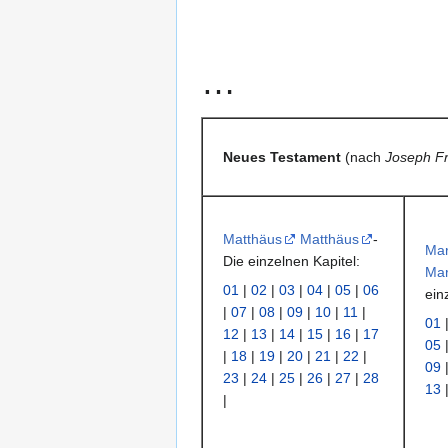
…
Neues Testament
(nach
Joseph Fra
Matthäus
Matthäus
-
Ma
Die einzelnen Kapitel:
Ma
01
|
02
|
03
|
04
|
05
|
06
ein
|
07
|
08
|
09
|
10
|
11
|
01
12
|
13
|
14
|
15
|
16
|
17
05
|
18
|
19
|
20
|
21
|
22
|
09
23
|
24
|
25
|
26
|
27
|
28
13
|