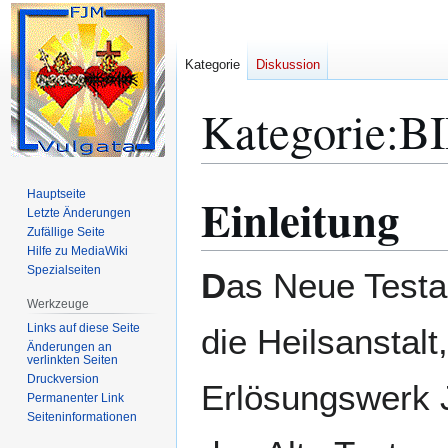
Kategorie
Diskussion
Kategorie
:
B
Hauptseite
Einleitung
Zur
Zur
Letzte Änderungen
Navigation
Suche
Zufällige Seite
springen
springen
Hilfe zu MediaWiki
Spezialseiten
D
as Neue Testa
Werkzeuge
Links auf diese Seite
die Heilsanstal
Änderungen an
verlinkten Seiten
Druckversion
Erlösungswerk J
Permanenter Link
Seiten­­informationen