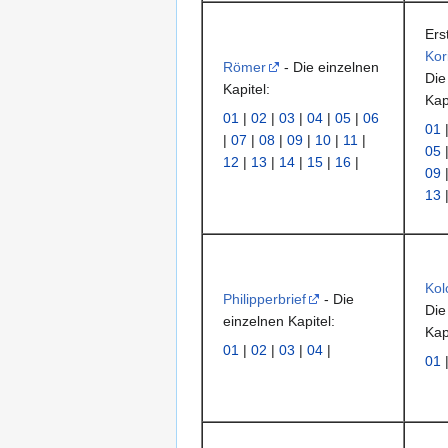
Ers
Kor
Römer
- Die einzelnen
Die
Kapitel:
Kap
01
|
02
|
03
|
04
|
05
|
06
01
|
07
|
08
|
09
|
10
|
11
|
05
12
|
13
|
14
|
15
|
16
|
09
13
Kol
Philipperbrief
- Die
Die
einzelnen Kapitel:
Kap
01
|
02
|
03
|
04
|
01