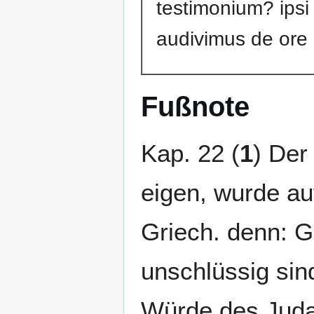
testimonium? ipsi
audivimus de ore 
Fußnote
Kap. 22 (
1
) Der
eigen, wurde au
Griech. denn: G
unschlüssig sind
Würde des Juda