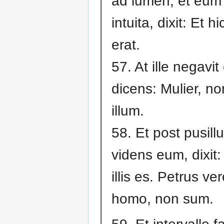
ad lumen, et eum 
intuita, dixit: Et hi
erat.
57. At ille negavi
dicens: Mulier, no
illum.
58. Et post pusill
videns eum, dixit:
illis es. Petrus ver
homo, non sum.