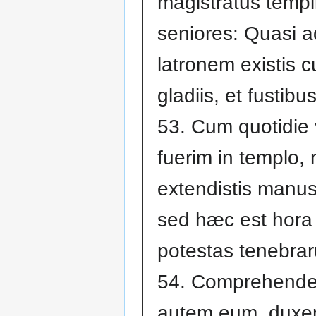
magistratus templi
seniores: Quasi a
latronem existis 
gladiis, et fustibu
53. Cum quotidie
fuerim in templo,
extendistis manus
sed hæc est hora 
potestas tenebra
54. Comprehende
autem eum, duxer