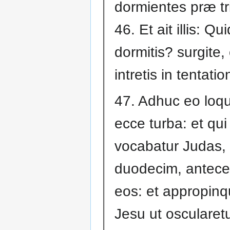
dormientes præ tris
46. Et ait illis: Qui
dormitis? surgite,
intretis in tentati
47. Adhuc eo loq
ecce turba: et qui
vocabatur Judas,
duodecim, antec
eos: et appropinq
Jesu ut oscularet