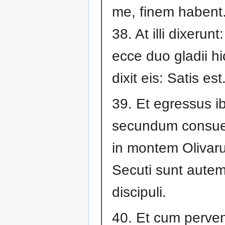
me, finem habent
38. At illi dixerun
ecce duo gladii hic
dixit eis: Satis est
39. Et egressus i
secundum consu
in montem Olivar
Secuti sunt autem 
discipuli.
40. Et cum perven