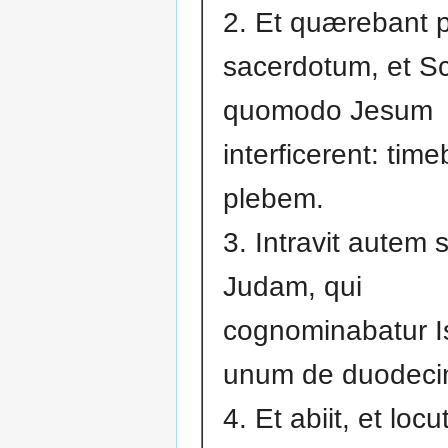
2. Et quærebant p
sacerdotum, et S
quomodo Jesum
interficerent: tim
plebem.
3. Intravit autem 
Judam, qui
cognominabatur Is
unum de duodeci
4. Et abiit, et locu