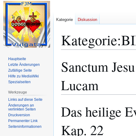
Kategorie
Diskussion
Kategorie
:
B
Hauptseite
Sanctum Jesu
Zur
Zur
Letzte Änderungen
Navigation
Suche
Zufällige Seite
springen
springen
Hilfe zu MediaWiki
Lucam
Spezialseiten
Werkzeuge
Links auf diese Seite
Das heilige E
Änderungen an
verlinkten Seiten
Druckversion
Permanenter Link
Kap. 22
Seiten­­informationen