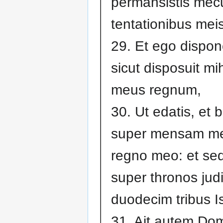
permansistis mec
tentationibus meis
29. Et ego dispon
sicut disposuit mi
meus regnum,
30. Ut edatis, et b
super mensam m
regno meo: et sed
super thronos jud
duodecim tribus Is
31. Ait autem Do