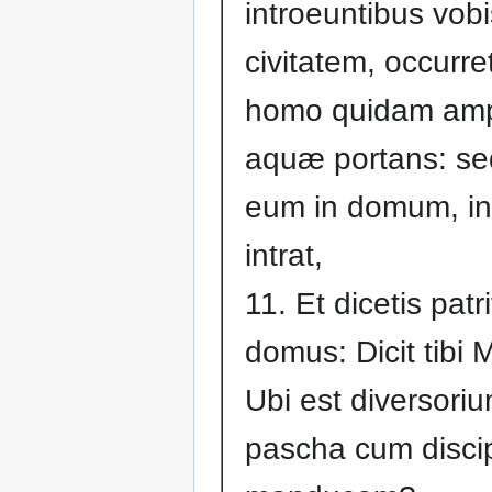
introeuntibus vobi
civitatem, occurre
homo quidam am
aquæ portans: se
eum in domum, i
intrat,
11. Et dicetis patr
domus: Dicit tibi 
Ubi est diversoriu
pascha cum discip