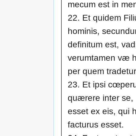
mecum est in me
22. Et quidem Fili
hominis, secund
definitum est, vadi
verumtamen væ hom
per quem tradetur
23. Et ipsi cœper
quærere inter se,
esset ex eis, qui 
facturus esset.