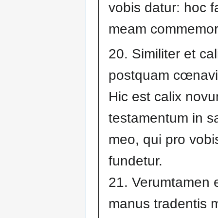
vobis datur: hoc fa
meam commemora
20. Similiter et ca
postquam cœnavit
Hic est calix nov
testamentum in s
meo, qui pro vobi
fundetur.
21. Verumtamen 
manus tradentis 