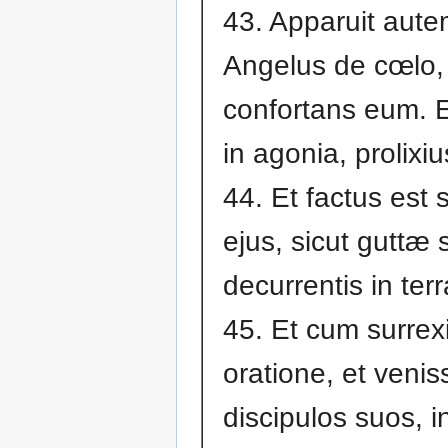
43. Apparuit autem 
Angelus de cœlo,
confortans eum. E
in agonia, prolixi
44. Et factus est 
ejus, sicut guttæ 
decurrentis in ter
45. Et cum surrex
oratione, et venis
discipulos suos, i