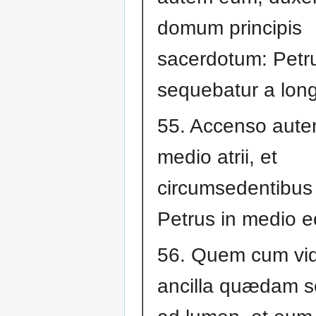
domum principis
sacerdotum: Petr
sequebatur a lon
55. Accenso aute
medio atrii, et
circumsedentibus il
Petrus in medio 
56. Quem cum vid
ancilla quædam 