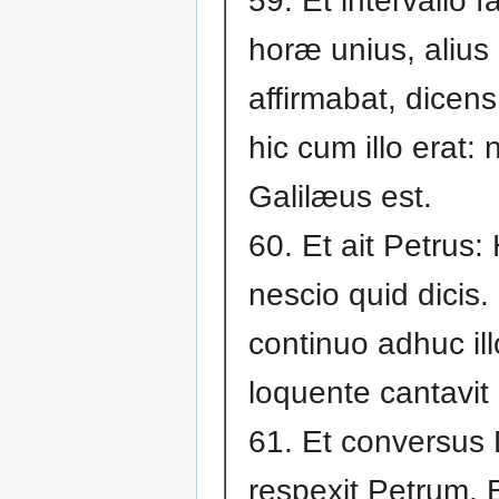
59. Et intervallo f
horæ unius, alius
affirmabat, dicens
hic cum illo erat:
Galilæus est.
60. Et ait Petrus
nescio quid dicis.
continuo adhuc ill
loquente cantavit 
61. Et conversus
respexit Petrum. 