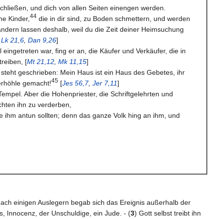
chließen, und dich von allen Seiten einengen werden.
44
ne Kinder,
die in dir sind, zu Boden schmettern, und werden
 andern lassen deshalb, weil du die Zeit deiner Heimsuchung
,
Lk 21,6
,
Dan 9,26
]
 eingetreten war, fing er an, die Käufer und Verkäufer, die in
reiben, [
Mt 21,12
,
Mk 11,15
]
 steht geschrieben: Mein Haus ist ein Haus des Gebetes, ihr
45
erhöhle gemacht!
[
Jes 56,7
,
Jer 7,11
]
 Tempel. Aber die Hohenpriester, die Schriftgelehrten und
hten ihn zu verderben,
ie ihm antun sollten; denn das ganze Volk hing an ihm, und
 Nach einigen Auslegern begab sich das Ereignis außerhalb der
, Innocenz, der Unschuldige, ein Jude. - (
3
) Gott selbst treibt ihn