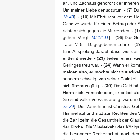
an, und Zachäus gehorcht der inneren 
Um meiner Liebe genugzutun. - (
7
) Du
18,43
]. - (
10
) Mit Ehrfurcht vor dem Hei
Gesetze wurde für einen Betrug oder S
richten sich gegen die Murrenden. - (
1
gehen. Vergl. [
Mt 18,11
]. - (
16
) Das Ge
Taten V. 5 – 10 gegebenen Lehre. - (
1
Eine Anspielung darauf, dass, wer den 
entfernt werde. - (
23
) Jedem eines, wie
Geringes treu war. - (
24
) Wann er komm
melden also, er möchte nicht zurückkeh
sondern schweigt von seiner Tätigkeit. 
sich überaus gütig. - (
30
) Das Geld hät
Herrn nicht verschleudert, er entschuld
Sie sind voller Verwunderung, warum d
25,29
]. Der Vornehme ist Christus, G
Himmel auf und sitzt zur Rechten des 
die Zahl zehn die Gesamtheit der Gläub
der Kirche. Die Wiederkehr des Königs i
die besondere Rechenschaft nach dem 