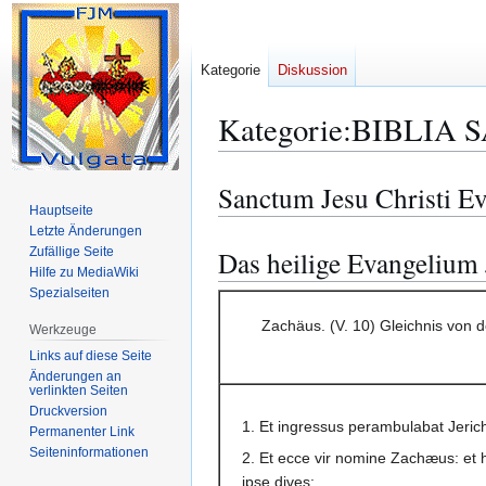
Kategorie
Diskussion
Kategorie
:
BIBLIA S
Sanctum Jesu Christi 
Zur
Zur
Hauptseite
Navigation
Suche
Letzte Änderungen
springen
springen
Zufällige Seite
Das heilige Evangelium 
Hilfe zu MediaWiki
Spezialseiten
Zachäus. (V. 10) Gleichnis von 
Werkzeuge
Links auf diese Seite
Änderungen an
verlinkten Seiten
Druckversion
1. Et ingressus perambulabat Jeric
Permanenter Link
Seiten­­informationen
2. Et ecce vir nomine Zachæus: et h
ipse dives: