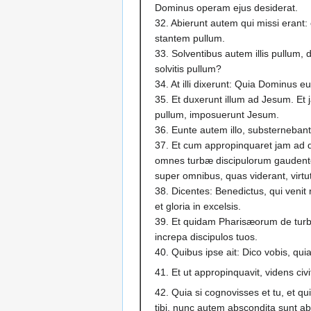
Dominus operam ejus desiderat.
32. Abierunt autem qui missi erant: et
stantem pullum.
33. Solventibus autem illis pullum, d
solvitis pullum?
34. At illi dixerunt: Quia Dominus 
35. Et duxerunt illum ad Jesum. Et
pullum, imposuerunt Jesum.
36. Eunte autem illo, substernebant
37. Et cum appropinquaret jam ad 
omnes turbæ discipulorum gauden
super omnibus, quas viderant, virtu
38. Dicentes: Benedictus, qui venit
et gloria in excelsis.
39. Et quidam Pharisæorum de turbis
increpa discipulos tuos.
40. Quibus ipse ait: Dico vobis, quia
41. Et ut appropinquavit, videns civi
42. Quia si cognovisses et tu, et 
tibi, nunc autem abscondita sunt ab 