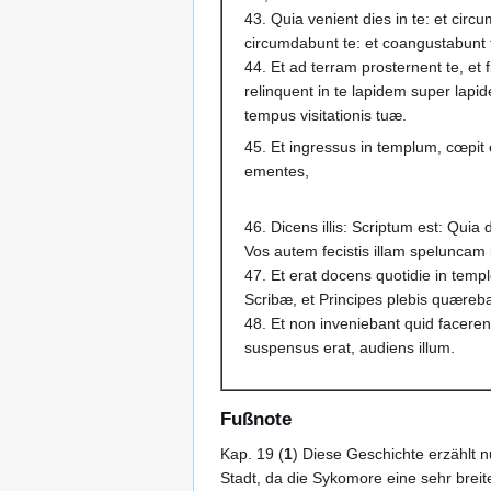
43. Quia venient dies in te: et circum
circumdabunt te: et coangustabunt 
44. Et ad terram prosternent te, et fi
relinquent in te lapidem super lap
tempus visitationis tuæ.
45. Et ingressus in templum, cœpit e
ementes,
46. Dicens illis: Scriptum est: Qui
Vos autem fecistis illam speluncam
47. Et erat docens quotidie in temp
Scribæ, et Principes plebis quæreba
48. Et non inveniebant quid faceren
suspensus erat, audiens illum.
Fußnote
Kap. 19 (
1
) Diese Geschichte erzählt 
Stadt, da die Sykomore eine sehr breite