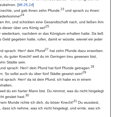
zukehren. [
Mt 25,14
]
23
 Knechte, und gab ihnen zehn Pfunde,
und sprach zu ihnen:
24
wiederkomme!
en ihn, und schickten eine Gesandtschaft nach, und ließen ihm
25
s dieser über uns König sei!
r wiederkam, nachdem er das Königtum erhalten hatte. Da ließ
 Geld gegeben hatte, rufen, damit er wüsste, wieviel ein jeder
27
nd sprach: Herr! dein Pfund
hat zehn Pfunde dazu erworben.
n, du guter Knecht! weil du im Geringen treu gewesen bist,
ehn Städte sein.
28
und sprach: Herr! dein Pfund hat fünf Pfunde getragen.
29
: So sollst auch du über fünf Städte gesetzt sein!
d sprach: Herr! da ist dein Pfund, ich habe es in einem
halten,
 weil du ein harter Mann bist. Du nimmst, was du nicht hingelegt
30
cht gesäet hast.
31
inem Munde richte ich dich, du böser Knecht!
Du wusstest,
, dass ich nehme, was ich nicht hingelegt, und ernte, was ich