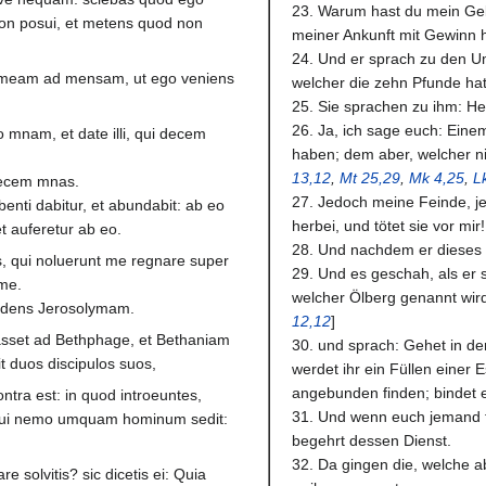
23. Warum hast du mein Gel
on posui, et metens quod non
meiner Ankunft mit Gewinn 
24. Und er sprach zu den 
m meam ad mensam, ut ego veniens
welcher die zehn Pfunde hat
25. Sie sprachen zu ihm: He
26. Ja, ich sage euch: Eine
llo mnam, et date illi, qui decem
haben; dem aber, welcher n
13,12
,
Mt 25,29
,
Mk 4,25
,
L
 decem mnas.
27. Jedoch meine Feinde, jene
enti dabitur, et abundabit: ab eo
herbei, und tötet sie vor mir!
t auferetur ab eo.
28. Und nachdem er dieses g
, qui noluerunt me regnare super
29. Und es geschah, als er
 me.
welcher Ölberg genannt wird
endens Jerosolymam.
12,12
]
asset ad Bethphage, et Bethaniam
30. und sprach: Gehet in de
it duos discipulos suos,
werdet ihr ein Füllen einer
angebunden finden; bindet es
ontra est: in quod introeuntes,
31. Und wenn euch jemand fr
, cui nemo umquam hominum sedit:
begehrt dessen Dienst.
32. Da gingen die, welche a
re solvitis? sic dicetis ei: Quia