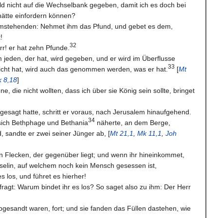
d nicht auf die Wechselbank gegeben, damit ich es doch bei
hätte einfordern können?
Umstehenden: Nehmet ihm das Pfund, und gebet es dem,
!
32
rr! er hat zehn Pfunde.
m jeden, der hat, wird gegeben, und er wird im Überflusse
33
icht hat, wird auch das genommen werden, was er hat.
[
Mt
k 8,18
]
, die nicht wollten, dass ich über sie König sein sollte, bringet
esagt hatte, schritt er voraus, nach Jerusalem hinaufgehend.
34
 sich Bethphage und Bethania
näherte, an dem Berge,
, sandte er zwei seiner Jünger ab, [
Mt 21,1
,
Mk 11,1
,
Joh
n Flecken, der gegenüber liegt; und wenn ihr hineinkommet,
 Eselin, auf welchem noch kein Mensch gesessen ist,
 los, und führet es hierher!
agt: Warum bindet ihr es los? So saget also zu ihm: Der Herr
bgesandt waren, fort; und sie fanden das Füllen dastehen, wie