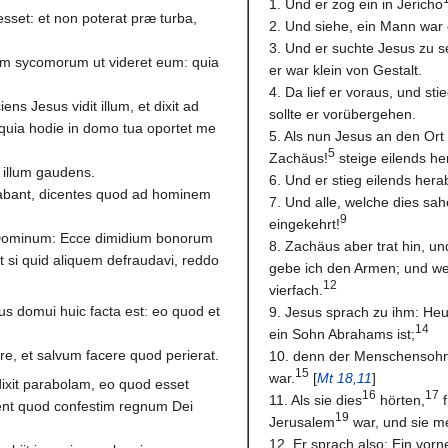
1. Und er zog ein in Jericho
sset: et non poterat præ turba,
2. Und siehe, ein Mann war
3. Und er suchte Jesus zu s
rem sycomorum ut videret eum: quia
er war klein von Gestalt.
4. Da lief er voraus, und s
ns Jesus vidit illum, et dixit ad
sollte er vorübergehen.
uia hodie in domo tua oportet me
5. Als nun Jesus an den Ort 
5
Zachäus!
steige eilends h
t illum gaudens.
6. Und er stieg eilends her
abant, dicentes quod ad hominem
7. Und alle, welche dies sa
9
eingekehrt!
 Dominum: Ecce dimidium bonorum
8. Zachäus aber trat hin, u
 si quid aliquem defraudavi, reddo
gebe ich den Armen; und we
12
vierfach.
us domui huic facta est: eo quod et
9. Jesus sprach zu ihm: Heu
14
ein Sohn Abrahams ist;
re, et salvum facere quod perierat.
10. denn der Menschensohn
15
war.
[
Mt 18,11
]
 dixit parabolam, eo quod esset
16
17
11. Als sie dies
hörten,
f
rent quod confestim regnum Dei
19
Jerusalem
war, und sie m
12. Er sprach also: Ein vo