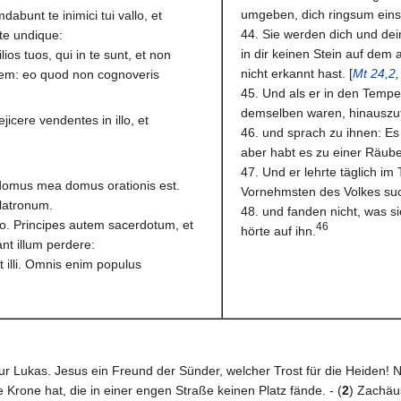
umgeben, dich ringsum eins
dabunt te inimici tui vallo, et
44. Sie werden dich und dei
te undique:
in dir keinen Stein auf dem
lios tuos, qui in te sunt, et non
nicht erkannt hast. [
Mt 24,2
idem: eo quod non cognoveris
45. Und als er in den Tempel
demselben waren, hinauszut
jicere vendentes in illo, et
46. und sprach zu ihnen: Es
aber habt es zu einer Räub
47. Und er lehrte täglich im
a domus mea domus orationis est.
Vornehmsten des Volkes suc
 latronum.
48. und fanden nicht, was s
lo. Principes autem sacerdotum, et
46
hörte auf ihn.
nt illum perdere:
t illi. Omnis enim populus
nur Lukas. Jesus ein Freund der Sünder, welcher Trost für die Heiden!
 Krone hat, die in einer engen Straße keinen Platz fände. - (
2
) Zachäus