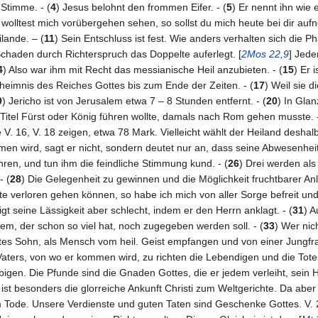
Stimme. - (
4
) Jesus belohnt den frommen Eifer. - (
5
) Er nennt ihn wie
 wolltest mich vorübergehen sehen, so sollst du mich heute bei dir aufn
lande. – (
11
) Sein Entschluss ist fest. Wie anders verhalten sich die Ph
chaden durch Richterspruch das Doppelte auferlegt. [
2Mos 22,9
] Jede
4
) Also war ihm mit Recht das messianische Heil anzubieten. - (
15
) Er 
heimnis des Reiches Gottes bis zum Ende der Zeiten. - (
17
) Weil sie d
9
) Jericho ist von Jerusalem etwa 7 – 8 Stunden entfernt. - (
20
) In Glan
Titel Fürst oder König führen wollte, damals nach Rom gehen musste. -
 V. 16, V. 18 zeigen, etwa 78 Mark. Vielleicht wählt der Heiland deshal
en wird, sagt er nicht, sondern deutet nur an, dass seine Abwesenheit 
ren, und tun ihm die feindliche Stimmung kund. - (
26
) Drei werden als
- (
28
) Die Gelegenheit zu gewinnen und die Möglichkeit fruchtbarer Anl
te verloren gehen können, so habe ich mich von aller Sorge befreit u
igt seine Lässigkeit aber schlecht, indem er den Herrn anklagt. - (
31
) A
em, der schon so viel hat, noch zugegeben werden soll. - (
33
) Wer nich
ottes Sohn, als Mensch vom heil. Geist empfangen und von einer Jung
Vaters, von wo er kommen wird, zu richten die Lebendigen und die Tot
igen. Die Pfunde sind die Gnaden Gottes, die er jedem verleiht, sein H
st besonders die glorreiche Ankunft Christi zum Weltgerichte. Da aber n
Tode. Unsere Verdienste und guten Taten sind Geschenke Gottes. V. 27