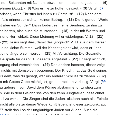
 einen Bekannten mit Namen, obwohl er ihn noch nie gesehen. - (
6
)
ehmen (Aug.). - (
8
) Was er nie zu hoffen gewagt. - (
9
) Vergl. [
Lk
arisäer, wenn Christus bei ihnen zu Gaste ist! – (
12
) Nach dem
nfalls erinnert er sich an keinen Betrug. – (
13
) Die folgenden Worte
ist aber ein Sünder? Dann fordert es meine Sendung, zu ihm zu
ies hörten, also auch die Murrenden. - (
18
) In der mit Worten und
z und Herrlichkeit. Diese Meinung will er widerlegen. V. 12 - (
21
)
 (
22
) Jesus sagt dies, damit das „sogleich“ V. 11 aus dem Herzen
b eine kleine Summe, weil der Knecht gelobt wird, dass er über
eine längere sein werde. - (
25
) Mit Verachtung. Die Gesandten
 Beispiele für das V. 15 gesagte angeführt. - (
27
) Er sagt nicht ich,
egung sind verschieden. - (
29
) Den andere hassten, dieser zeigt
nd nichts mit demselben begonnen. Der Knecht hat das Geld seines
us dem, was du gesagt, war ein anderer Schluss zu ziehen. - (
32
)
t mit Gottes Gabe mittätig ist, geht derselben verlustig. Vergl. [
Mt
frau geboren, von David dem Könige abstammend. Er stieg zum
en. Wie in dem Gleichnisse von den zehn Jungfrauen, bezeichnet
eil zu wirken. Die Jünger sind die Juden, alsdann auch alle Feinde
icht alle bis zu dieser Wiederkunft leben, ist dieser Zeitpunkt auch
 stellt das Los der ungläubigen Juden vor Augen. Auch die