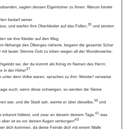
 losbanden, sagten dessen Eigentümer zu ihnen: Warum bindet
err bedarf seiner.
35
sus, und warfen ihre Oberkleider auf das Füllen,
und setzten
eten sie ihre Kleider auf den Weg.
dem Abhange des Ölberges näherte, begann die gesamte Schar
 mit lauter Stimme Gott zu loben wegen all der Wunderwerke,
chgelobt sei, der da kommt als König im Namen des Herrn;
37
e in der Höhe!
ie unter dem Volke waren, sprachen zu ihm: Meister! verweise
 sage euch, wenn diese schweigen, so werden die Steine
39
n war, und die Stadt sah, weinte er über dieselbe,
und
41
 erkannt hättest, und zwar an diesem deinem Tage,
was
43
 aber ist es vor deinen Augen verborgen!
er dich kommen, da deine Feinde dich mit einem Walle