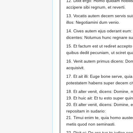
12. Dixit ergo: Homo quidam nobili
accipere sibi regnum, et reverti.
13. Vocatis autem decem servis suis
illos: Negotiamini dum venio.
14. Cives autem ejus oderant eum: 
dicentes: Nolumus hunc regnare su
15. Et factum est ut rediret accepto 
quibus dedit pecuniam, ut sciret q
16. Venit autem primus dicens: D
acquisivit.
17. Et ait illi: Euge bone serve, quia 
potestatem habens super decem civ
18. Et alter venit, dicens: Domine,
19. Et huic ait: Et tu esto super qui
20. Et alter venit, dicens: Domine
repositam in sudario:
21. Timui enim te, quia homo austeru
metis quod non seminasti.
22. Dicit ei: De ore tuo te judico 