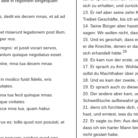
s abiit in regionem longinquam
sich zu erhalten, und zurück
13. Er rief aber seine zehn
, dedit eis decem mnas, et ait ad
Treibet Geschäfte, bis ich 
14. Seine Bürger aber hasst
et miserunt legationem post illum,
sagen: Wir wollen nicht, das
per nos.
15. Und es geschah, dass e
er die Knechte, denen er das
regno: et jussit vocari servos,
26
sich erhandelt hätte.
uantum quisque negotiatus esset.
16. Es kam nun der erste, u
omine, mna tua decem mnas
17. Er sprach zu ihm: Wohla
sollst du Machthaber über z
in modico fuisti fidelis, eris
18. Und es kam der zweite, 
itates.
19. Er sprach auch zu diesem
20. Der andere aber kam, un
 mna tua fecit quinque mnas.
Schweißtuche aufbewahrt ge
nque civitates.
21. denn ich fürchtete dich,
, ecce mna tua, quam habui
hast, und erntest, was du ni
22. Er sagte zu ihm: Aus de
s es: tollis quod non posuisti, et
dass ich ein harter Mann bin
nicht gesäet habe.
serve nequam: sciebas quod ego