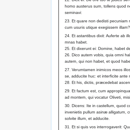
homo austerus sum, tollens quod n
seminavi:
23. Et quare non dedisti pecunia
cum usuris utique exegissem illam?
24. Et astantibus dixit: Auferte ab i
mnas habet.
25. Et dixerunt ei: Domine, habet
26. Dico autem vobis, quia omni hab
autem, qui non habet, et quod habe
27. Verumtamen inimicos meos illos
se, adducite huc: et interficite ante
28. Et his, dictis, præcedebat asc
29. Et factum est, cum appropinqu
ad montem, qui vocatur Oliveti, mis
30. Dicens: Ite in castellum, quod c
invenietis pullum asinæ alligatum
solvite illum, et adducite.
31. Et si quis vos interrogaverit: Qua