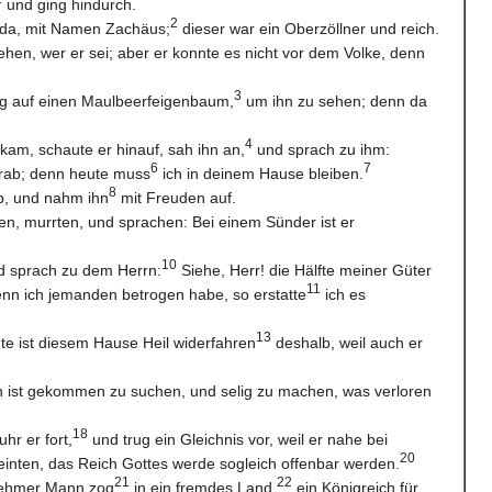
und ging hindurch.
2
 da, mit Namen Zachäus;
dieser war ein Oberzöllner und reich.
ehen, wer er sei; aber er konnte es nicht vor dem Volke, denn
3
tieg auf einen Maulbeerfeigenbaum,
um ihn zu sehen; denn da
4
kam, schaute er hinauf, sah ihn an,
und sprach zu ihm:
6
7
erab; denn heute muss
ich in deinem Hause bleiben.
8
ab, und nahm ihn
mit Freuden auf.
hen, murrten, und sprachen: Bei einem Sünder ist er
10
nd sprach zu dem Herrn:
Siehe, Herr! die Hälfte meiner Güter
11
nn ich jemanden betrogen habe, so erstatte
ich es
13
te ist diesem Hause Heil widerfahren
deshalb, weil auch er
 ist gekommen zu suchen, und selig zu machen, was verloren
18
uhr er fort,
und trug ein Gleichnis vor, weil er nahe bei
20
einten, das Reich Gottes werde sogleich offenbar werden.
21
22
rnehmer Mann zog
in ein fremdes Land,
ein Königreich für