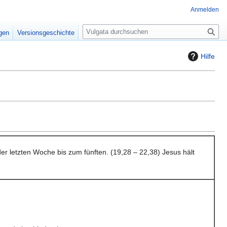
Anmelden
S
igen
Versionsgeschichte
u
c
Hilfe
h
e
er letzten Woche bis zum fünften. (19,28 – 22,38) Jesus hält
1