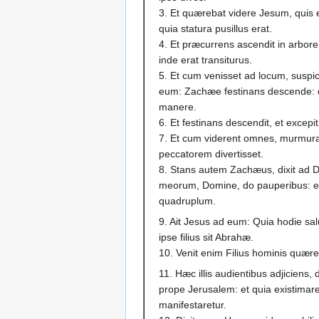
3. Et quærebat videre Jesum, quis e
quia statura pusillus erat.
4. Et præcurrens ascendit in arbo
inde erat transiturus.
5. Et cum venisset ad locum, suspicie
eum: Zachæe festinans descende: q
manere.
6. Et festinans descendit, et excepi
7. Et cum viderent omnes, murmur
peccatorem divertisset.
8. Stans autem Zachæus, dixit ad
meorum, Domine, do pauperibus: et
quadruplum.
9. Ait Jesus ad eum: Quia hodie sal
ipse filius sit Abrahæ.
10. Venit enim Filius hominis quære
11. Hæc illis audientibus adjiciens,
prope Jerusalem: et quia existima
manifestaretur.