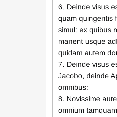
6. Deinde visus es
quam quingentis f
simul: ex quibus m
manent usque ad
quidam autem dor
7. Deinde visus e
Jacobo, deinde Ap
omnibus:
8. Novissime aut
omnium tamqua