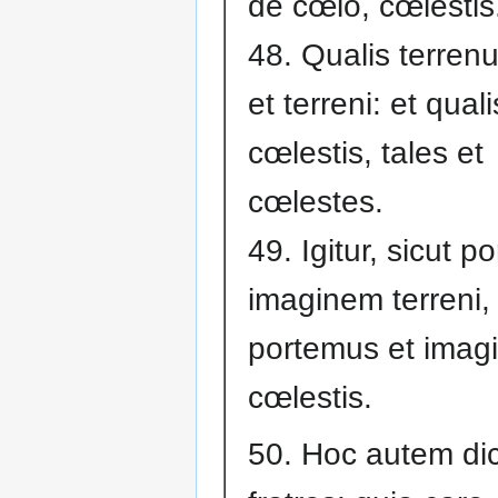
de cœlo, cœlestis
48. Qualis terrenu
et terreni: et quali
cœlestis, tales et
cœlestes.
49. Igitur, sicut p
imaginem terreni,
portemus et imag
cœlestis.
50. Hoc autem di