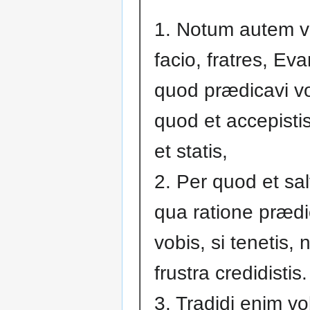
1. Notum autem v
facio, fratres, Ev
quod prædicavi vo
quod et accepistis
et statis,
2. Per quod et sa
qua ratione præd
vobis, si tenetis, n
frustra credidistis.
3. Tradidi enim vo