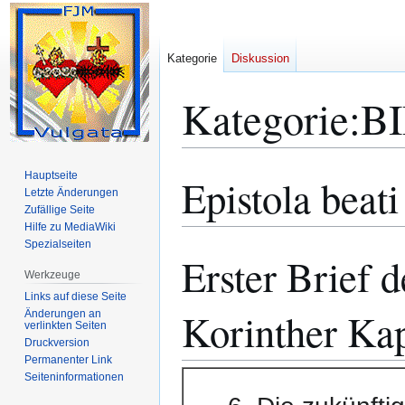
Kategorie
Diskussion
Kategorie
:
B
Hauptseite
Epistola beati
Zur
Zur
Letzte Änderungen
Navigation
Suche
Zufällige Seite
springen
springen
Hilfe zu MediaWiki
Spezialseiten
Erster Brief d
Werkzeuge
Links auf diese Seite
Korinther Kap
Änderungen an
verlinkten Seiten
Druckversion
Permanenter Link
Seiten­­informationen