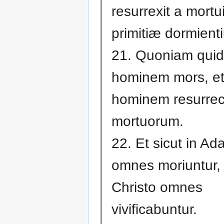
resurrexit a mortu
primitiæ dormient
21. Quoniam qui
hominem mors, et
hominem resurrec
mortuorum.
22. Et sicut in A
omnes moriuntur, i
Christo omnes
vivificabuntur.