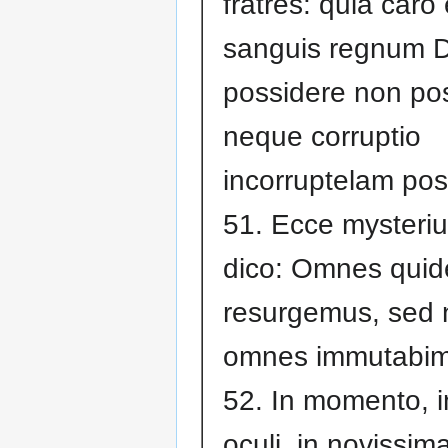
fratres: quia caro 
sanguis regnum D
possidere non po
neque corruptio
incorruptelam pos
51. Ecce mysteri
dico: Omnes qui
resurgemus, sed 
omnes immutabim
52. In momento, i
oculi, in novissim