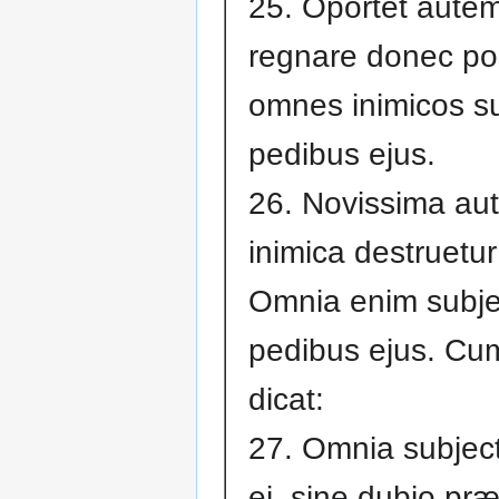
25. Oportet autem
regnare donec po
omnes inimicos s
pedibus ejus.
26. Novissima au
inimica destruetu
Omnia enim subje
pedibus ejus. Cu
dicat:
27. Omnia subjec
ei, sine dubio pr