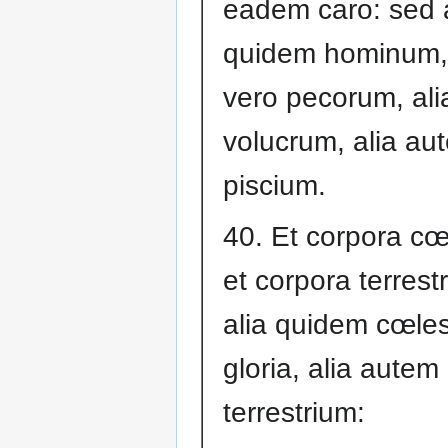
eadem caro: sed a
quidem hominum, 
vero pecorum, ali
volucrum, alia au
piscium.
40. Et corpora cœ
et corpora terrest
alia quidem cœle
gloria, alia autem
terrestrium: