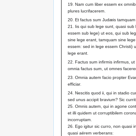
19. Nam cum liber essem ex omnib
plures lucrifacerem.
20. Et factus sum Judæis tamquam 
21. Iis qui sub lege sunt, quasi su
essem sub lege) ut eos, qui sub lege
sine lege erant, tamquam sine leg
essem: sed in lege essem Christi) u
lege erant.
22. Factus sum infirmis infirmus, u
omnia factus sum, ut omnes facere
23. Omnia autem facio propter Evan
efficiar.
24. Nescitis quod ii, qui in stadio 
sed unus accipit bravium? Sic curri
25. Omnis autem, qui in agone cont
et illi quidem ut corruptibilem cor
incorruptam.
26. Ego igitur sic curro, non quasi 
quasi aërem verberans: