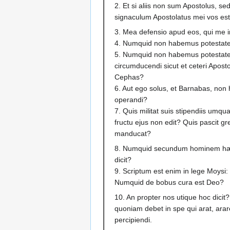
2. Et si aliis non sum Apostolus, 
signaculum Apostolatus mei vos est
3. Mea defensio apud eos, qui me i
4. Numquid non habemus potestate
5. Numquid non habemus potestat
circumducendi sicut et ceteri Apostol
Cephas?
6. Aut ego solus, et Barnabas, no
operandi?
7. Quis militat suis stipendiis umq
fructu ejus non edit? Quis pascit g
manducat?
8. Numquid secundum hominem hæc
dicit?
9. Scriptum est enim in lege Moysi: N
Numquid de bobus cura est Deo?
10. An propter nos utique hoc dicit
quoniam debet in spe qui arat, arare:
percipiendi.