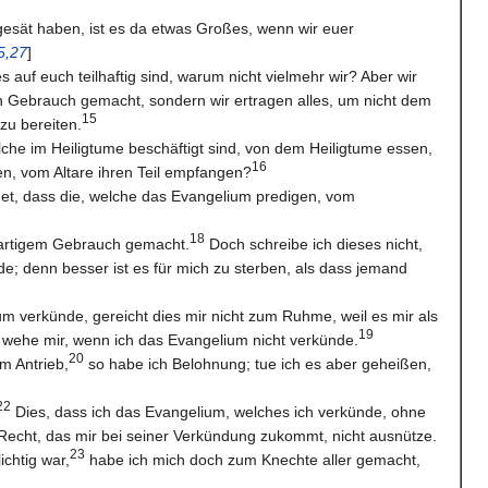
gesät haben, ist es da etwas Großes, wenn wir euer
5,27
]
 auf euch teilhaftig sind, warum nicht vielmehr wir? Aber wir
 Gebrauch gemacht, sondern wir ertragen alles, um nicht dem
15
zu bereiten.
elche im Heiligtume beschäftigt sind, von dem Heiligtume essen,
16
en, vom Altare ihren Teil empfangen?
net, dass die, welche das Evangelium predigen, vom
18
rartigem Gebrauch gemacht.
Doch schreibe ich dieses nicht,
de; denn besser ist es für mich zu sterben, als dass jemand
m verkünde, gereicht dies mir nicht zum Ruhme, weil es mir als
19
n wehe mir, wenn ich das Evangelium nicht verkünde.
20
m Antrieb,
so habe ich Belohnung; tue ich es aber geheißen,
22
Dies, dass ich das Evangelium, welches ich verkünde, ohne
 Recht, das mir bei seiner Verkündung zukommt, nicht ausnütze.
23
ichtig war,
habe ich mich doch zum Knechte aller gemacht,