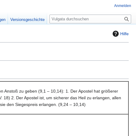
Anmelden
S
igen
Versionsgeschichte
u
c
Hilfe
h
e
nden Anstoß zu geben (9,1 – 10,14): 1. Der Apostel hat größerer
18) 2. Der Apostel ist, um sicherer das Heil zu erlangen, allen
 sie den Siegespreis erlangen. (9,24 – 10,14)