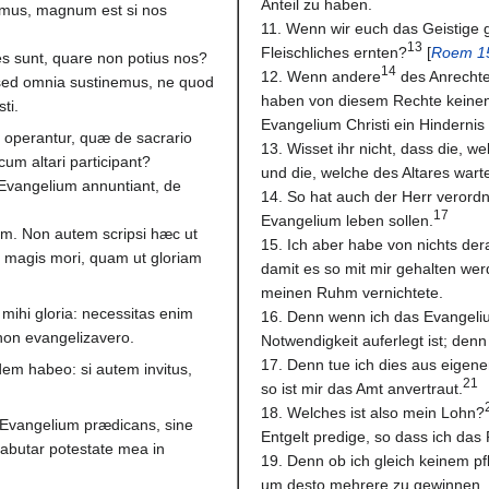
Anteil zu haben.
vimus, magnum est si nos
11. Wenn wir euch das Geistige 
13
Fleischliches ernten?
[
Roem 1
ipes sunt, quare non potius nos?
14
12. Wenn andere
des Anrechtes
sed omnia sustinemus, ne quod
haben von diesem Rechte keinen
ti.
Evangelium Christi ein Hindernis 
o operantur, quæ de sacrario
13. Wisset ihr nicht, dass die, w
 cum altari participant?
und die, welche des Altares wart
i Evangelium annuntiant, de
14. So hat auch der Herr verord
17
Evangelium leben sollen.
m. Non autem scripsi hæc ut
15. Ich aber habe von nichts de
i magis mori, quam ut gloriam
damit es so mit mir gehalten wer
meinen Ruhm vernichtete.
mihi gloria: necessitas enim
16. Denn wenn ich das Evangeliu
 non evangelizavero.
Notwendigkeit auferlegt ist; den
17. Denn tue ich dies aus eigene
em habeo: si autem invitus,
21
so ist mir das Amt anvertraut.
18. Welches ist also mein Lohn?
Evangelium prædicans, sine
Entgelt predige, so dass ich das
abutar potestate mea in
19. Denn ob ich gleich keinem pfl
um desto mehrere zu gewinnen.