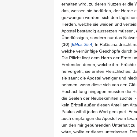
erhalten wird, zu deren Nutzen er die 
das, wessen sie bedürfen, der Herde e
gezwungen werden, sich den täglichen 
Herden, welche sie weiden und verteidi
Apostel beständig aussetzen müssen, da
Überflüssiges, sondern nur das Notwend
(
10
) [
5Mos 25,4
] In Palästina drischt 
welche vernünftige Geschöpfe durch best
Die Pflicht liegt dem Herrn der Ernte un
Erntenden denen, welche ihre Früchte b
hervorgeht, sie ernten Fleischliches, 
sie säen; die Apostel weniger und niedri
nehmen, wenn diese sich von den Gläub
Hochachtung hingegen mussten die Heid
die Seelen der Neubekehrten suchte. -
kein Erbteil außer diesen Anteil am Alt
Paulus wählt jedes Wort geeignet. Er s
auch empfangen die Apostel vom Evange
um den mir gebührenden Unterhalt zu f
wäre, wollte er dieses unterlassen. De