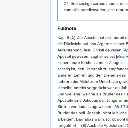
27. Sed castigo corpus meum, et in 
cum aliis prædicaverim, ipse reprobu
Fußnote
Kap. 9 (
1
) Der Apostel hat sich bereit 
die Rücksicht auf das Ärgernis seiner 
Auferstehung Jesu Christi gewesen [
Ap
Apostel gewesen, sagt er selbst [
Roem 
ziehen, eure Kirche ist mein Zeugnis. - 
er tätig ist, den Unterhalt zu empfangen
anderen Lehren und den Dienern des Te
Lehrern die Mittel zum Unterhalte gewä
dieselbe bereits vorgerückt war an Jahr
und wie jene, welche als Brüder des H
Aposteln sind Jakobus der Jüngere, Sim
Stellen vor Judas zugewiesen. [
Mt 10,
Bruder des heil. Joseph, nicht leiblich
arbeiten“; Barnabas war also, obwohl di
fortgeführt. - (
8
) Auch die Apostel sind