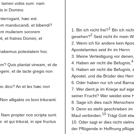
sed tamen vobis sum: nam
is in Domino.
nterrogant, hæc est.
m manducandi, et bibendi?
1
1. Bin ich nicht frei?
Bin ich nich
em mulierem sororem
2
gesehen?
Seid nicht ihr mein W
i, et fratres Domini, et
2. Wenn ich für andere kein Apost
Apostelamtes seid ihr im Herrn.
n habemus potestatem hoc
3. Meine Verteidigung vor denen,
4
4. Haben wir nicht die Befugnis,
uam? Quis plantat vineam, et de
5. Haben wir nicht die Befugnis, 
regem, et de lacte gregis non
Apostel, und die Brüder des Her
6. Oder haben nur ich und Barnab
 dico? An et lex hæc non
7. Wer dient je im Kriege auf ei
seiner Frucht? Wer weidet eine H
on alligabis os bovi trituranti.
8. Sage ich dies nach Menschen
9. Denn es steht geschrieben i
10
? Nam propter nos scripta sunt:
Maul verbinden.
Trägt Gott et
 et qui triturat, in spe fructus
10. Oder sagt er dies nicht viel
der Pflügende in Hoffnung pflügen