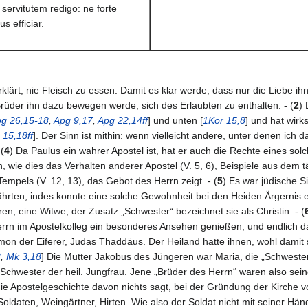
servitutem redigo: ne forte
s efficiar.
erklärt, nie Fleisch zu essen. Damit es klar werde, dass nur die Liebe ih
Brüder ihn dazu bewegen werde, sich des Erlaubten zu enthalten. - (
2
) 
g 26,15-18
,
Apg 9,17
,
Apg 22,14ff
] und unten [
1Kor 15,8
] und hat wir
15,18ff
]. Der Sinn ist mithin: wenn vielleicht andere, unter denen ic
(
4
) Da Paulus ein wahrer Apostel ist, hat er auch die Rechte eines sol
, wie dies das Verhalten anderer Apostel (V. 5, 6), Beispiele aus dem täg
mpels (V. 12, 13), das Gebot des Herrn zeigt. - (
5
) Es war jüdische S
hrten, indes konnte eine solche Gewohnheit bei den Heiden Ärgernis er
en, eine Witwe, der Zusatz „Schwester“ bezeichnet sie als Christin. - (
errn im Apostelkolleg ein besonderes Ansehen genießen, und endlich 
on der Eiferer, Judas Thaddäus. Der Heiland hatte ihnen, wohl damit s
3
,
Mk 3,18
] Die Mutter Jakobus des Jüngeren war Maria, die „Schwester
e Schwester der heil. Jungfrau. Jene „Brüder des Herrn“ waren also seine
e Apostelgeschichte davon nichts sagt, bei der Gründung der Kirche von
 Soldaten, Weingärtner, Hirten. Wie also der Soldat nicht mit seiner Hä