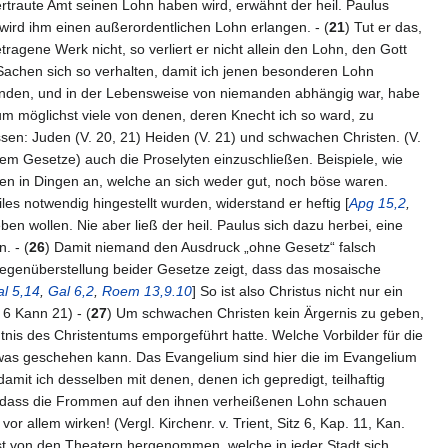
rtraute Amt seinen Lohn haben wird, erwähnt der heil. Paulus
 wird ihm einen außerordentlichen Lohn erlangen. - (
21
) Tut er das,
tragene Werk nicht, so verliert er nicht allein den Lohn, den Gott
 Sachen sich so verhalten, damit ich jenen besonderen Lohn
künden, und in der Lebensweise von niemanden abhängig war, habe
um möglichst viele von denen, deren Knecht ich so ward, zu
lassen: Juden (V. 20, 21) Heiden (V. 21) und schwachen Christen. (V.
dem Gesetze) auch die Proselyten einzuschließen. Beispiele, wie
nen in Dingen an, welche an sich weder gut, noch böse waren.
s notwendig hingestellt wurden, widerstand er heftig [
Apg 15,2
,
n wollen. Nie aber ließ der heil. Paulus sich dazu herbei, eine
. - (
26
) Damit niemand den Ausdruck „ohne Gesetz“ falsch
e Gegenüberstellung beider Gesetze zeigt, dass das mosaische
l 5,14
,
Gal 6,2
,
Roem 13,9.10
] So ist also Christus nicht nur ein
 6 Kann 21) - (
27
) Um schwachen Christen kein Ärgernis zu geben,
ntnis des Christentums emporgeführt hatte. Welche Vorbilder für die
, was geschehen kann. Das Evangelium sind hier die im Evangelium
mit ich desselben mit denen, denen ich gepredigt, teilhaftig
stel, dass die Frommen auf den ihnen verheißenen Lohn schauen
r allem wirken! (Vergl. Kirchenr. v. Trient, Sitz 6, Kap. 11, Kan.
ist von den Theatern hergenommen, welche in jeder Stadt sich