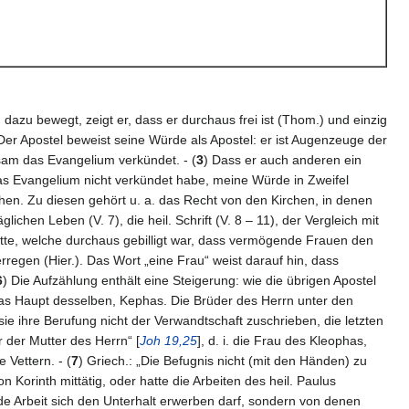
n dazu bewegt, zeigt er, dass er durchaus frei ist (Thom.) und einzig
Der Apostel beweist seine Würde als Apostel: er ist Augenzeuge der
ksam das Evangelium verkündet. - (
3
) Dass er auch anderen ein
h das Evangelium nicht verkündet habe, meine Würde in Zweifel
chen. Zu diesen gehört u. a. das Recht von den Kirchen, in denen
lichen Leben (V. 7), die heil. Schrift (V. 8 – 11), der Vergleich mit
itte, welche durchaus gebilligt war, dass vermögende Frauen den
regen (Hier.). Das Wort „eine Frau“ weist darauf hin, dass
6
) Die Aufzählung enthält eine Steigerung: wie die übrigen Apostel
das Haupt desselben, Kephas. Die Brüder des Herrn unter den
ie ihre Berufung nicht der Verwandtschaft zuschrieben, die letzten
 der Mutter des Herrn“ [
Joh 19,25
], d. i. die Frau des Kleophas,
 Vettern. - (
7
) Griech.: „Die Befugnis nicht (mit den Händen) zu
 Korinth mittätig, oder hatte die Arbeiten des heil. Paulus
nde Arbeit sich den Unterhalt erwerben darf, sondern von denen