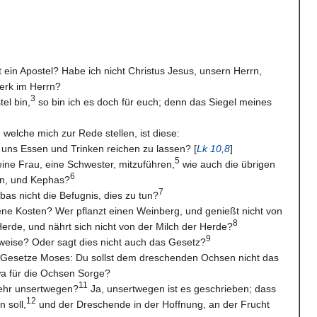
t ein Apostel? Habe ich nicht Christus Jesus, unsern Herrn,
erk im Herrn?
3
el bin,
so bin ich es doch für euch; denn das Siegel meines
 welche mich zur Rede stellen, ist diese:
uns Essen und Trinken reichen zu lassen? [
Lk 10,8
]
5
eine Frau, eine Schwester, mitzuführen,
wie auch die übrigen
6
rn, und Kephas?
7
as nicht die Befugnis, dies zu tun?
gene Kosten? Wer pflanzt einen Weinberg, und genießt nicht von
8
erde, und nährt sich nicht von der Milch der Herde?
9
weise? Oder sagt dies nicht auch das Gesetz?
m Gesetze Moses: Du sollst dem dreschenden Ochsen nicht das
wa für die Ochsen Sorge?
11
mehr unsertwegen?
Ja, unsertwegen ist es geschrieben; dass
12
 soll,
und der Dreschende in der Hoffnung, an der Frucht