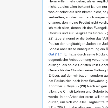
Herrn willen mehr getan, als er verpflic
nicht, da dies allen bekannt ist, um n
was er selbst auf sich nimmt, nicht, so
verheißen, sondern wird auch wegen se
erlange, den meine Predigt nicht verdie
ich mich allen, denen ich das Evangel
Christus und zur Seligkeit zu führen. - (
22). Zuerst nennt er die Juden das Vol
Paulus den ungläubigen Juden ein Jude
Sobald aber diese Anbequemung ein Ärge
Gal 2,1ff
]. Er hatte durch seine Rücks
dogmatische Anbequemung vorzunehme
auslege, als ob die Christen kein Gese
Gesetz für die Christen keine Geltung h
Erlöser, auf den wir bauen, sondern auc
hat Paulus sich nach ihrer Schwäche ge
Korinther! (Chrys.) - (
28
) Nach einigen 
allen, die Christi-Lehren und Gebote 
werde. In der Arbeit der erste, will e
dürfen, um sich von aller Trägheit frei
31) - (
30
) Ich habe alles aus freien S