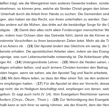
Waffen trägt, wie die Weingärtner kein anderes Gewerbe treiben, sonde
ntnehmen, so können jene, welche als Streiter Christi gegen den böse
Unterhalt durch die Arbeit ihrer Hände zu suchen. Die Gemeinden sin
gen, also haben sie das Recht, von ihnen unterhalten zu werden. Das ers
s andere auf die Mühen, das dritte auf die beständige Sorge für die Gl
igste. - (
9
) Damit dies alles nicht allein Forderungen menschlicher Wei
man, indem man Ochsen über das Getreide führt, damit sie die Körner au
immte Vorschriften zu ihren besonderen Zielen leitet. Mehr als die Tier
d es Ackers ob. - (
13
) Der Apostel ändert das Gleichnis ein wenig: d
ereits erhalten. Die apostolischen Arbeiter säen, indem sie das Evang
dasjenige, was zum Lebensunterhalte notwendig ist. Die Ackerbauer pfle
ger Art. - (
14
) Untergeordnete Lehrer. - (
15
) Wenn die Heiden sahen, w
igen erhalten ließen, und auch ärmere Christen konnten den Beitrag 
en hegen, wenn sie sahen, wie der Apostel Tag und Nacht arbeitete, u
 (
16
) Mit dem Altare teilen, so dass der Altar einen Teil, sie den ande
are empfangen hatten. - (
17
) Für die Apostel ist dies ein Vorrecht, des
agt nicht: die im Heiligtum beschäftigt sind, empfangen von denen, welc
lium. Er sagt auch nicht (V. 14). Vom Evangelium Reichtümer sammeln
ordern (Chrys., Ökum., Thom.). - (
19
) Zur Verkündigung des Evangelium
shalb kann er sich ihrer so wenig rühmen, wie der Knecht, dem der Her