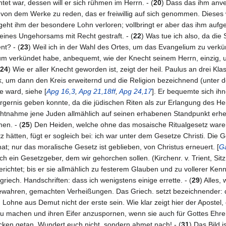
htet war, dessen will er sich rühmen im Herrn. - (
20
) Dass das ihm anve
ur von dem Werke zu reden, das er freiwillig auf sich genommen. Dieses
 geht ihm der besondere Lohn verloren; vollbringt er aber das ihm aufge
ines Ungehorsams mit Recht gestraft. - (
22
) Was tue ich also, da die
nt? - (
23
) Weil ich in der Wahl des Ortes, um das Evangelium zu ver
ium verkündet habe, anbequemt, wie der Knecht seinem Herrn, einzig, 
24
) Wie er aller Knecht geworden ist, zeigt der heil. Paulus an drei K
k, um dann den Kreis erweiternd und die Religion bezeichnend (unter 
 ward, siehe [
Apg 16,3
,
Apg 21,18ff
,
Apg 24,17
]. Er bequemte sich ih
rnis geben konnte, da die jüdischen Riten als zur Erlangung des Heile
ichtnahme jene Juden allmählich auf seinen erhabenen Standpunkt erhebe
n. - (
25
) Den Heiden, welche ohne das mosaische Ritualgesetz waren
tz hätten, fügt er sogleich bei: ich war unter dem Gesetze Christi. Di
at; nur das moralische Gesetz ist geblieben, von Christus erneuert. [
Ga
h ein Gesetzgeber, dem wir gehorchen sollen. (Kirchenr. v. Trient, Sitz
richtet; bis er sie allmählich zu festerem Glauben und zu vollerer Ken
griech. Handschriften: dass ich wenigstens einige errette. - (
29
) Alles
bewahren, gemachten Verheißungen. Das Griech. setzt bezeichnender: da
r im Lohne aus Demut nicht der erste sein. Wie klar zeigt hier der Apo
 zu machen und ihren Eifer anzuspornen, wenn sie auch für Gottes Ehre vo
tücken getan. Wundert euch nicht, sondern ahmet nach! - (
31
) Das Bild 