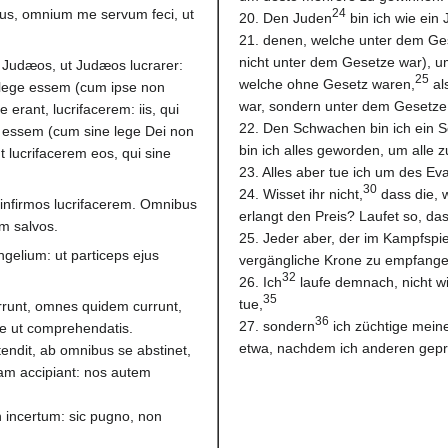
us, omnium me servum feci, ut
24
20. Den Juden
bin ich wie ein
21. denen, welche unter dem Ges
nicht unter dem Gesetze war), u
Judæos, ut Judæos lucrarer:
25
welche ohne Gesetz waren,
al
b lege essem (cum ipse non
war, sondern unter dem Gesetze C
 erant, lucrifacerem: iis, qui
22. Den Schwachen bin ich ein
e essem (cum sine lege Dei non
bin ich alles geworden, um alle z
t lucrifacerem eos, qui sine
23. Alles aber tue ich um des E
30
24. Wisset ihr nicht,
dass die, w
t infirmos lucrifacerem. Omnibus
erlangt den Preis? Laufet so, das
m salvos.
25. Jeder aber, der im Kampfspiel
gelium: ut particeps ejus
vergängliche Krone zu empfangen
32
26. Ich
laufe demnach, nicht wi
35
tue,
currunt, omnes quidem currunt,
36
27. sondern
ich züchtige meine
te ut comprehendatis.
etwa, nachdem ich anderen gepre
endit, ab omnibus se abstinet,
onam accipiant: nos autem
in incertum: sic pugno, non