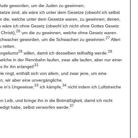
 Jude geworden, um die Juden zu gewinnen;
etze sind, als wäre ich unter dem Gesetze (obwohl ich selbst
m die, welche unter dem Gesetze waren, zu gewinnen; denen,
s wäre ich ohne Gesetz (obwohl ich nicht ohne Gottes Gesetz
26
hristi),
um die zu gewinnen, welche ohne Gesetz waren.
27
 Schwacher geworden, um die Schwachen zu gewinnen.
Allen
u retten.
28
29
vangeliums
willen, damit ich desselben teilhaftig werde.
elche in der Rennbahn laufen, zwar alle laufen, aber nur einer
31
s ihr ihn erlanget!
e ringt, enthält sich von allem, und zwar jene, um eine
, wir aber eine unvergängliche.
33
34
e in's Ungewisse;
ich kämpfe,
nicht indem ich Luftstreiche
n Leib, und bringe ihn in die Botmäßigkeit, damit ich nicht
37
digt habe, selbst verworfen werde.