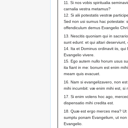
11. Si nos vobis spiritualia semina
carnalia vestra metamus?
12. Si alii potestatis vestræ partic
Sed non usi sumus hac potestate: 
offendiculum demus Evangelio Chris
13. Nescitis quoniam qui in sacrari
sunt edunt: et qui altari deserviunt,
14. Ita et Dominus ordinavit iis, qu
Evangelio vivere.
15. Ego autem nullo horum usus su
ita fiant in me: bonum est enim mih
meam quis evacuet.
16. Nam si evangelizavero, non est 
mihi incumbit: væ enim mihi est, si
17. Si enim volens hoc ago, merced
dispensatio mihi credita est.
18. Quæ est ergo merces mea? Ut 
sumptu ponam Evangelium, ut non 
Evangelio.