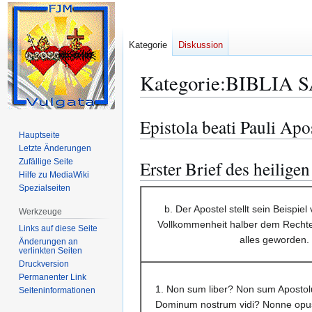
Kategorie
Diskussion
Kategorie
:
BIBLIA S
Epistola beati Pauli Apo
Zur
Zur
Hauptseite
Navigation
Suche
Letzte Änderungen
springen
springen
Zufällige Seite
Erster Brief des heilige
Hilfe zu MediaWiki
Spezialseiten
b. Der Apostel stellt sein Beispi
Werkzeuge
Vollkommenheit halber dem Rechte e
Links auf diese Seite
alles geworden. 
Änderungen an
verlinkten Seiten
Druckversion
Permanenter Link
1. Non sum liber? Non sum Aposto
Seiten­­informationen
Dominum nostrum vidi? Nonne opu