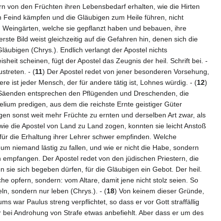
rn von den Früchten ihren Lebensbedarf erhalten, wie die Hirten
n Feind kämpfen und die Gläubigen zum Heile führen, nicht
d Weingärten, welche sie gepflanzt haben und bebauen, ihre
te Bild weist gleichzeitig auf die Gefahren hin, denen sich die
äubigen (Chrys.). Endlich verlangt der Apostel nichts
sheit scheinen, fügt der Apostel das Zeugnis der heil. Schrift bei. -
streten. - (
11
) Der Apostel redet von jener besonderen Vorsehung,
e ist jeder Mensch, der für andere tätig ist, Lohnes würdig. - (
12
)
ie Säenden entsprechen den Pflügenden und Dreschenden, die
elium predigen, aus dem die reichste Ernte geistiger Güter
gen sonst weit mehr Früchte zu ernten und derselben Art zwar, als
ie die Apostel von Land zu Land zogen, konnten sie leicht Anstoß
für die Erhaltung ihrer Lehrer schwer empfinden. Welche
m niemand lästig zu fallen, und wie er nicht die Habe, sondern
ren empfangen. Der Apostel redet von den jüdischen Priestern, die
sen sie sich begeben dürfen, für die Gläubigen ein Gebot. Der heil.
he opfern, sondern: vom Altare, damit jene nicht stolz seien. So
, sondern nur leben (Chrys.). - (
18
) Von keinem dieser Gründe,
s war Paulus streng verpflichtet, so dass er vor Gott straffällig
r bei Androhung von Strafe etwas anbefiehlt. Aber dass er um des