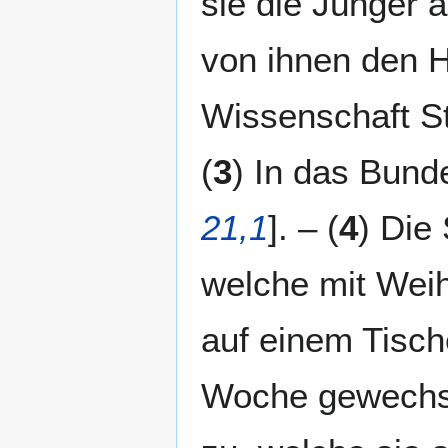
sie die Jünger a
von ihnen den He
Wissenschaft S
(
3
) In das Bund
21,1
]. – (
4
) Die
welche mit Weih
auf einem Tisch
Woche gewechsel