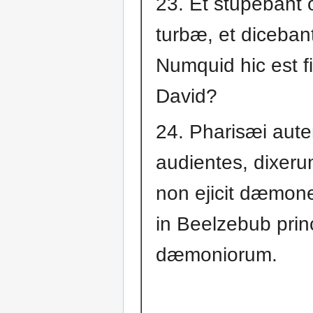
23. Et stupebant
turbæ, et diceban
Numquid hic est fi
David?
24. Pharisæi aut
audientes, dixerun
non ejicit dæmone
in Beelzebub prin
dæmoniorum.