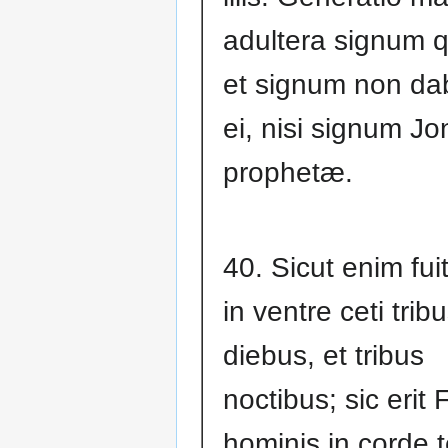
adultera signum q
et signum non dab
ei, nisi signum J
prophetæ.
40. Sicut enim fui
in ventre ceti trib
diebus, et tribus
noctibus; sic erit F
hominis in corde 