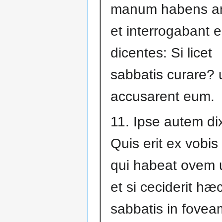
manum habens ar
et interrogabant 
dicentes: Si licet
sabbatis curare? 
accusarent eum.
11. Ipse autem dixit
Quis erit ex vobi
qui habeat ovem
et si ceciderit hæ
sabbatis in fovea