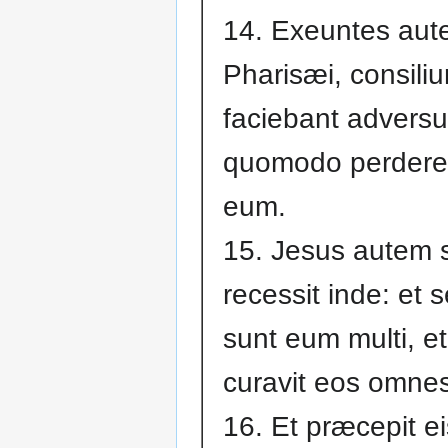
14. Exeuntes au
Pharisæi, consili
faciebant advers
quomodo perdere
eum.
15. Jesus autem 
recessit inde: et s
sunt eum multi, et
curavit eos omnes
16. Et præcepit ei