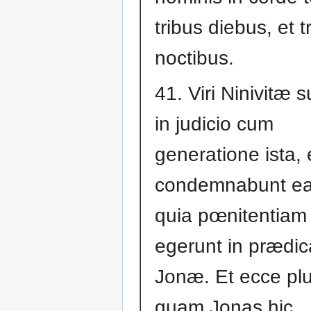
tribus diebus, et t
noctibus.
41. Viri Ninivitæ 
in judicio cum
generatione ista, 
condemnabunt e
quia pœnitentiam
egerunt in prædic
Jonæ. Et ecce pl
quam Jonas hic.