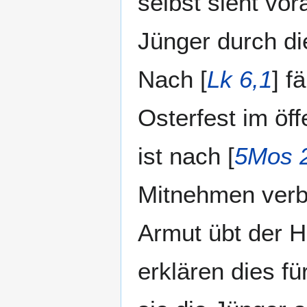
selbst sieht vo
Jünger durch die
Nach [
Lk 6,1
] f
Osterfest im öf
ist nach [
5Mos 
Mitnehmen verbo
Armut übt der He
erklären dies fü