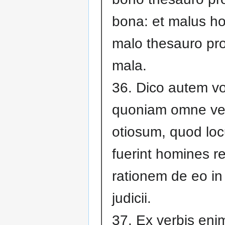
bona: et malus h
malo thesauro pro
mala.
36. Dico autem v
quoniam omne v
otiosum, quod loc
fuerint homines r
rationem de eo in
judicii.
37. Ex verbis enim