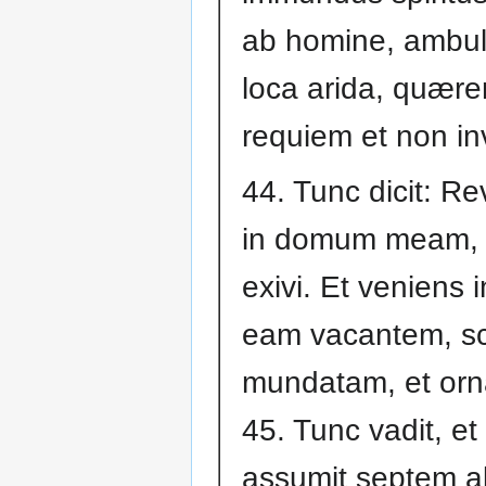
ab homine, ambul
loca arida, quære
requiem et non in
44. Tunc dicit: Re
in domum meam,
exivi. Et veniens i
eam vacantem, s
mundatam, et orn
45. Tunc vadit, et
assumit septem al