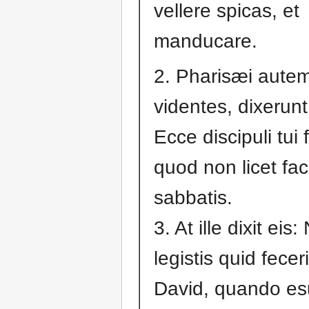
vellere spicas, et
manducare.
2. Pharisæi aute
videntes, dixerunt
Ecce discipuli tui 
quod non licet fa
sabbatis.
3. At ille dixit eis
legistis quid feceri
David, quando esur