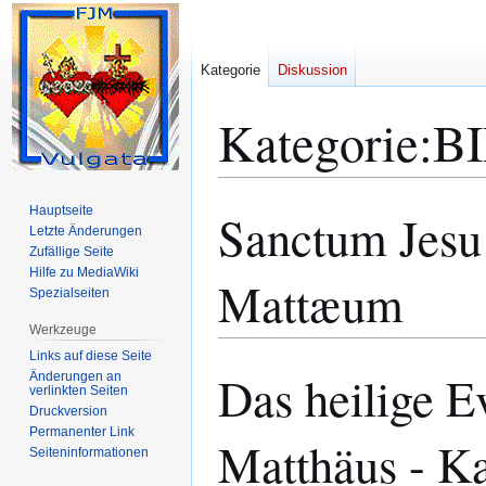
Kategorie
Diskussion
Kategorie
:
B
Hauptseite
Sanctum Jesu
Zur
Zur
Letzte Änderungen
Navigation
Suche
Zufällige Seite
springen
springen
Hilfe zu MediaWiki
Mattæum
Spezialseiten
Werkzeuge
Links auf diese Seite
Das heilige E
Änderungen an
verlinkten Seiten
Druckversion
Permanenter Link
Matthäus - Ka
Seiten­­informationen