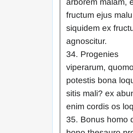
arborem malam, e
fructum ejus mal
siquidem ex fruct
agnoscitur.
34. Progenies
viperarum, quom
potestis bona loq
sitis mali? ex abu
enim cordis os loq
35. Bonus homo 
bono thesauro pro