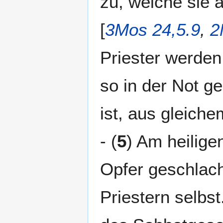
zu, welche sie 
[
3Mos 24,5.9
,
2
Priester werden 
so in der Not ge
ist, aus gleiche
- (
5
) Am heilige
Opfer geschlach
Priestern selbs