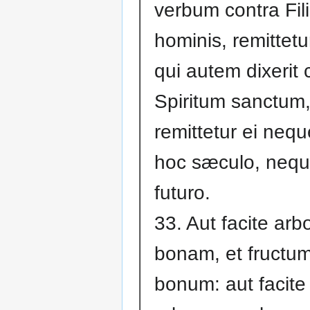
verbum contra Fil
hominis, remittetur
qui autem dixerit 
Spiritum sanctum
remittetur ei nequ
hoc sæculo, nequ
futuro.
33. Aut facite ar
bonam, et fructum
bonum: aut facite