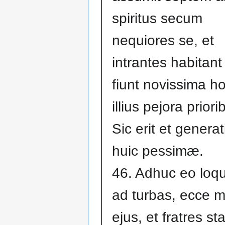
spiritus secum
nequiores se, et
intrantes habitant 
fiunt novissima h
illius pejora priori
Sic erit et generat
huic pessimæ.
46. Adhuc eo loq
ad turbas, ecce m
ejus, et fratres st