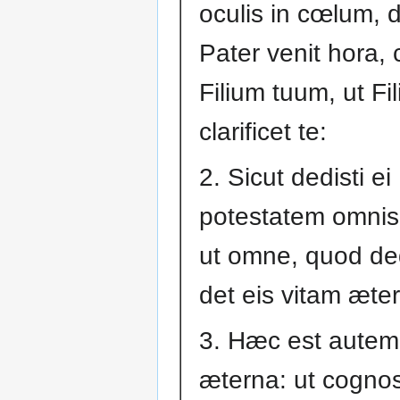
oculis in cœlum, di
Pater venit hora, c
Filium tuum, ut Fi
clarificet te:
2. Sicut dedisti ei
potestatem omnis 
ut omne, quod dedi
det eis vitam æte
3. Hæc est autem 
æterna: ut cognos