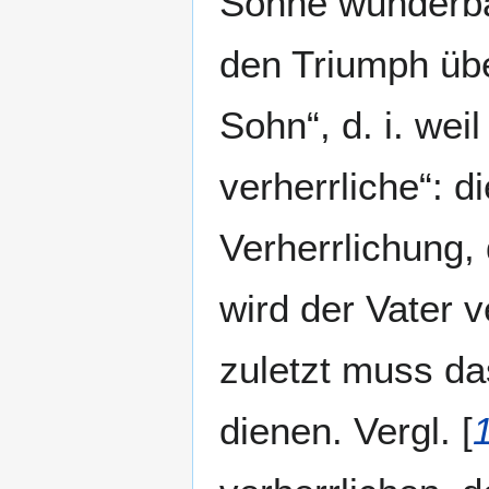
Sohne wunderba
den Triumph übe
Sohn“, d. i. wei
verherrliche“: d
Verherrlichung,
wird der Vater v
zuletzt muss d
dienen. Vergl. [