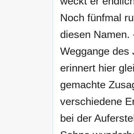
weckt er endlic
Noch fünfmal ru
diesen Namen. -
Weggange des J
erinnert hier gl
gemachte Zusag
verschiedene E
bei der Auferst