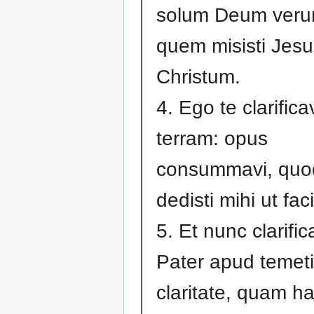
solum Deum veru
quem misisti Jes
Christum.
4. Ego te clarifica
terram: opus
consummavi, quo
dedisti mihi ut fac
5. Et nunc clarifi
Pater apud temet
claritate, quam h