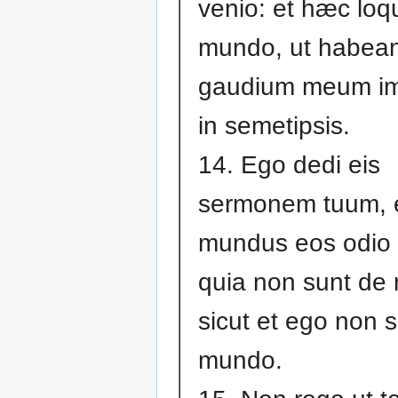
venio: et hæc loq
mundo, ut habean
gaudium meum i
in semetipsis.
14. Ego dedi eis
sermonem tuum, 
mundus eos odio 
quia non sunt de
sicut et ego non 
mundo.