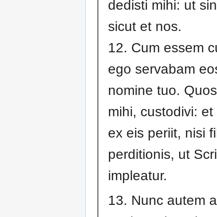
dedisti mihi: ut s
sicut et nos.
12. Cum essem c
ego servabam eos
nomine tuo. Quos 
mihi, custodivi: e
ex eis periit, nisi fi
perditionis, ut Scr
impleatur.
13. Nunc autem a