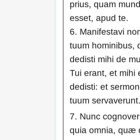
prius, quam mun
esset, apud te.
6. Manifestavi n
tuum hominibus, 
dedisti mihi de m
Tui erant, et mihi
dedisti: et sermo
tuum servaverunt
7. Nunc cognover
quia omnia, quæ d