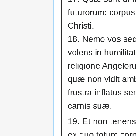
futurorum: corpu
Christi.
18. Nemo vos sed
volens in humilitat
religione Angelor
quæ non vidit am
frustra inflatus s
carnis suæ,
19. Et non tenens
ex quo totum cor