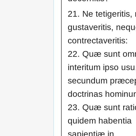
21. Ne tetigeritis
gustaveritis, neq
contrectaveritis:
22. Quæ sunt omn
interitum ipso usu
secundum præcep
doctrinas hominu
23. Quæ sunt rat
quidem habentia
sapientiæ in