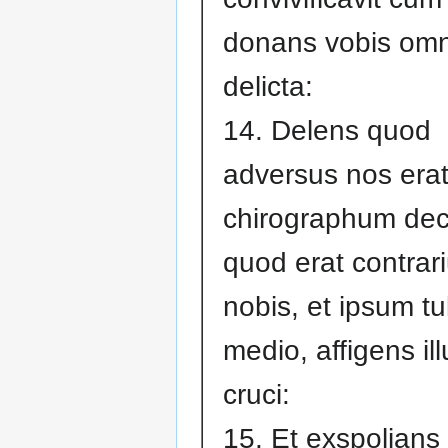
donans vobis omn
delicta:
14. Delens quod
adversus nos era
chirographum decr
quod erat contrar
nobis, et ipsum tul
medio, affigens il
cruci:
15. Et exspolians