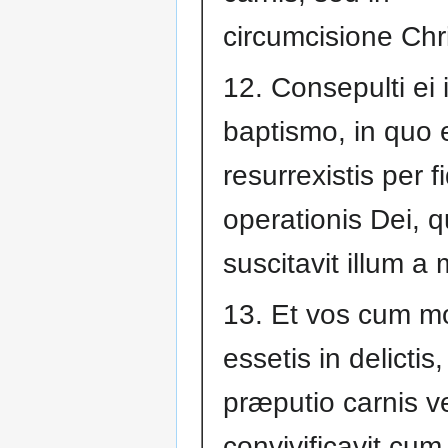
circumcisione Chri
12. Consepulti ei 
baptismo, in quo 
resurrexistis per 
operationis Dei, q
suscitavit illum a 
13. Et vos cum mo
essetis in delictis,
præputio carnis v
convivificavit cum i