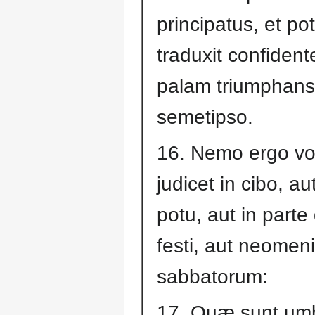
principatus, et po
traduxit confidente
palam triumphans i
semetipso.
16. Nemo ergo v
judicet in cibo, aut
potu, aut in parte 
festi, aut neomen
sabbatorum:
17. Quæ sunt um