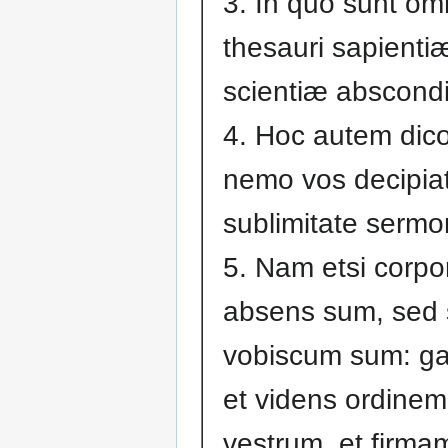
3. In quo sunt o
thesauri sapientiæ
scientiæ abscondit
4. Hoc autem dico
nemo vos decipiat
sublimitate serm
5. Nam etsi corpo
absens sum, sed s
vobiscum sum: g
et videns ordinem
vestrum, et firm