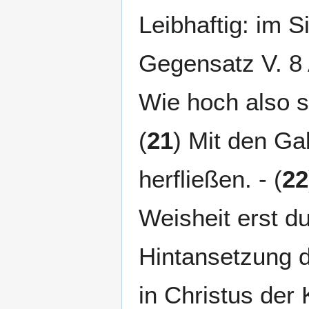
Leibhaftig: im S
Gegensatz V. 8 
Wie hoch also s
(
21
) Mit den G
herfließen. - (
22
Weisheit erst d
Hintansetzung d
in Christus der 