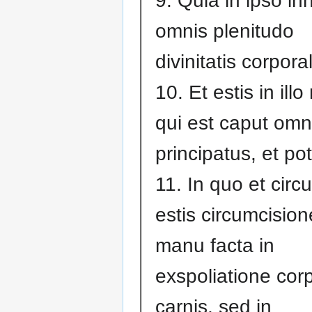
9. Quia in ipso in
omnis plenitudo
divinitatis corporal
10. Et estis in illo 
qui est caput omn
principatus, et pot
11. In quo et circ
estis circumcisio
manu facta in
exspoliatione corp
carnis, sed in