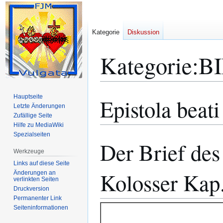
Kategorie
Diskussion
Kategorie
:
B
Hauptseite
Epistola beati
Zur
Zur
Letzte Änderungen
Navigation
Suche
Zufällige Seite
springen
springen
Hilfe zu MediaWiki
Spezialseiten
Der Brief des
Werkzeuge
Links auf diese Seite
Kolosser Kap.
Änderungen an
verlinkten Seiten
Druckversion
Permanenter Link
Seiten­­informationen