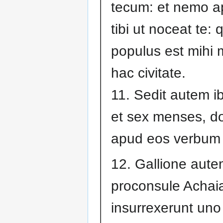
tecum: et nemo a
tibi ut noceat te:
populus est mihi 
hac civitate.
11. Sedit autem i
et sex menses, d
apud eos verbum 
12. Gallione aut
proconsule Achai
insurrexerunt un