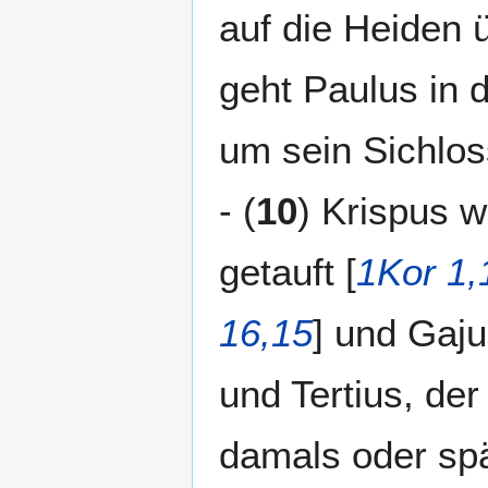
auf die Heiden 
geht Paulus in 
um sein Sichlo
- (
10
) Krispus 
getauft [
1Kor 1,
16,15
] und Gaju
und Tertius, de
damals oder spä