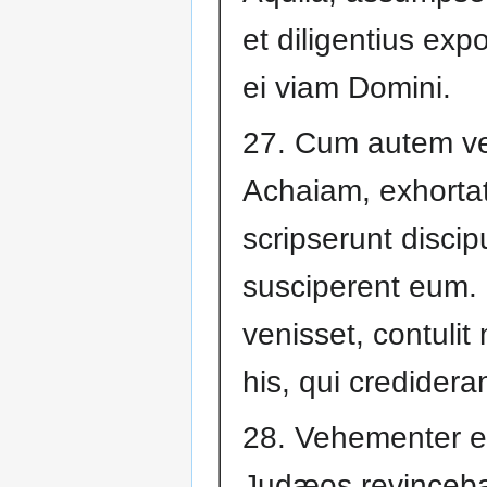
et diligentius exp
ei viam Domini.
27. Cum autem vel
Achaiam, exhortati
scripserunt discipu
susciperent eum.
venisset, contulit
his, qui credideran
28. Vehementer 
Judæos revinceba