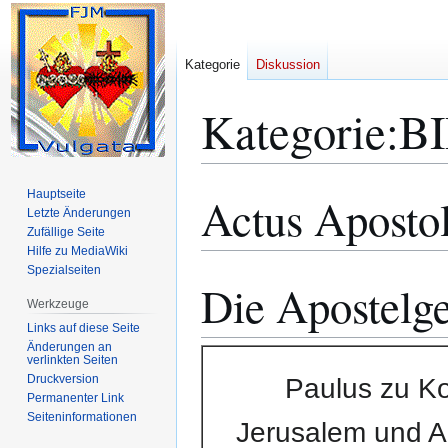
Kategorie
Diskussion
Kategorie
:
B
Hauptseite
Actus Aposto
Zur
Zur
Letzte Änderungen
Navigation
Suche
Zufällige Seite
springen
springen
Hilfe zu MediaWiki
Spezialseiten
Die Apostelge
Werkzeuge
Links auf diese Seite
Änderungen an
verlinkten Seiten
Druckversion
Paulus zu Ko
Permanenter Link
Seiten­­informationen
Jerusalem und An