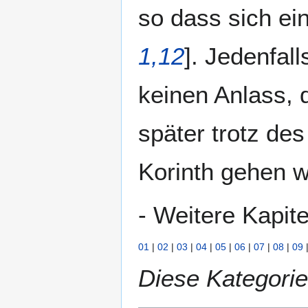
so dass sich ei
1,12
]. Jedenfal
keinen Anlass, d
später trotz de
Korinth gehen wo
- Weitere Kapite
01
|
02
|
03
|
04
|
05
|
06
|
07
|
08
|
09
Diese Kategorie