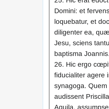
25. Hic erat edoc
Domini: et fervens
loquebatur, et do
diligenter ea, qu
Jesu, sciens tant
baptisma Joannis
26. Hic ergo cœpi
fiducialiter agere 
synagoga. Quem
audissent Priscilla
Aquila, assumpse