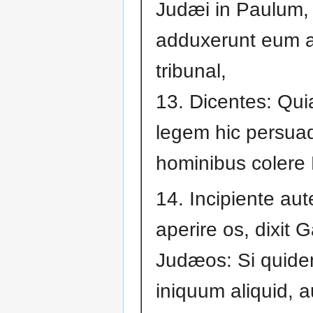
Judæi in Paulum, 
adduxerunt eum 
tribunal,
13. Dicentes: Qui
legem hic persua
hominibus colere
14. Incipiente au
aperire os, dixit G
Judæos: Si quide
iniquum aliquid, a