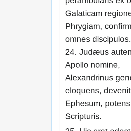
perambulans ex o
Galaticam region
Phrygiam, confir
omnes discipulos.
24. Judæus aute
Apollo nomine,
Alexandrinus gene
eloquens, devenit
Ephesum, potens 
Scripturis.