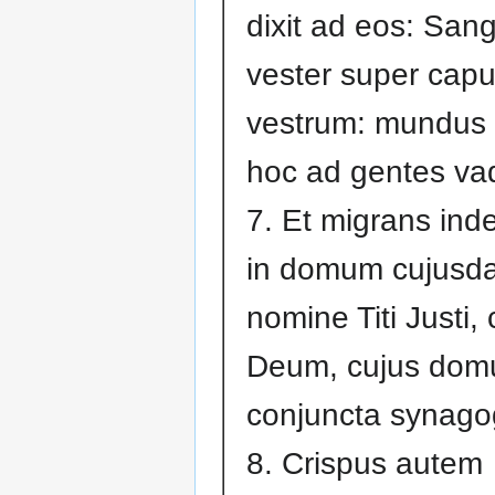
dixit ad eos: San
vester super capu
vestrum: mundus 
hoc ad gentes va
7. Et migrans inde,
in domum cujusd
nomine Titi Justi, 
Deum, cujus domu
conjuncta synag
8. Crispus autem