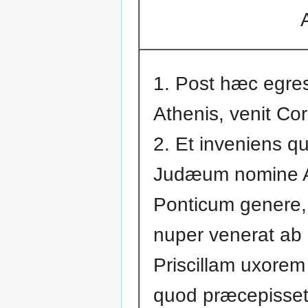
1. Post hæc egre
Athenis, venit Co
2. Et inveniens 
Judæum nomine A
Ponticum genere,
nuper venerat ab I
Priscillam uxorem
quod præcepisset