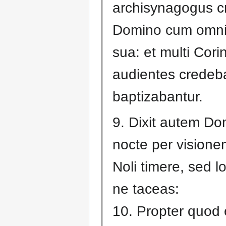
archisynagogus cr
Domino cum omn
sua: et multi Cori
audientes credeba
baptizabantur.
9. Dixit autem D
nocte per visione
Noli timere, sed l
ne taceas:
10. Propter quod