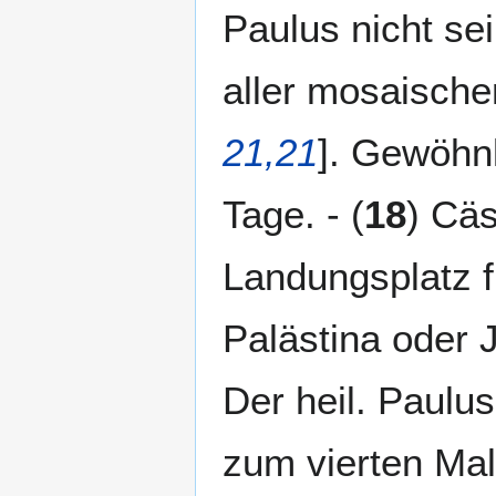
Paulus nicht s
aller mosaische
21,21
]. Gewöhn
Tage. - (
18
) Cä
Landungsplatz f
Palästina oder J
Der heil. Paulu
zum vierten Male