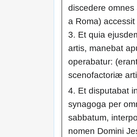
discedere omnes
a Roma) accessit
3. Et quia ejusde
artis, manebat ap
operabatur: (eran
scenofactoriæ arti
4. Et disputabat i
synagoga per om
sabbatum, interp
nomen Domini Je