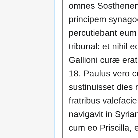
omnes Sosthene
principem synag
percutiebant eum
tribunal: et nihil 
Gallioni curæ erat
18. Paulus vero 
sustinuisset dies 
fratribus valefacie
navigavit in Syria
cum eo Priscilla, e