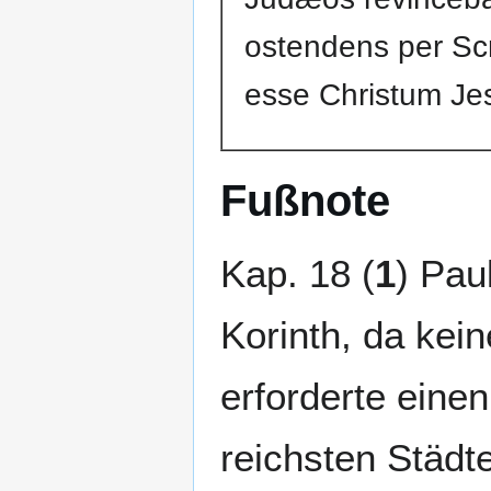
ostendens per Scr
esse Christum Je
Fußnote
Kap. 18 (
1
) Pau
Korinth, da kei
erforderte eine
reichsten Städt