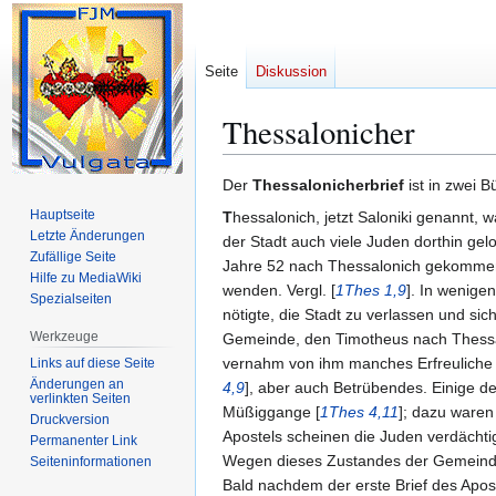
Seite
Diskussion
Thessalonicher
Zur
Zur
Der
Thessalonicherbrief
ist in zwei B
Navigation
Suche
Hauptseite
T
hessalonich, jetzt Saloniki genannt
springen
springen
Letzte Änderungen
der Stadt auch viele Juden dorthin gelo
Zufällige Seite
Jahre 52 nach Thessalonich gekommen. 
Hilfe zu MediaWiki
wenden. Vergl. [
1Thes 1,9
]. In wenige
Spezialseiten
nötigte, die Stadt zu verlassen und si
Werkzeuge
Gemeinde, den Timotheus nach Thessalon
vernahm von ihm manches Erfreuliche ü
Links auf diese Seite
Änderungen an
4,9
], aber auch Betrübendes. Einige 
verlinkten Seiten
Müßiggange [
1Thes 4,11
]; dazu waren
Druckversion
Apostels scheinen die Juden verdächti
Permanenter Link
Wegen dieses Zustandes der Gemeinde 
Seiten­­informationen
Bald nachdem der erste Brief des Apos