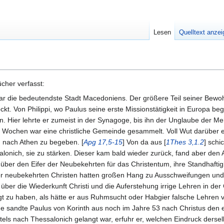
Lesen
Quelltext anze
ücher verfasst:
, war die bedeutendste Stadt Macedoniens. Der größere Teil seiner Be
ckt. Von Philippi, wo Paulus seine erste Missionstätigkeit in Europa be
Hier lehrte er zumeist in der Synagoge, bis ihn der Unglaube der Me
n Wochen war eine christliche Gemeinde gesammelt. Voll Wut darüber e
ch nach Athen zu begeben. [
Apg 17,5-15
] Von da aus [
1Thes 3,1.2
] schi
ich, sie zu stärken. Dieser kam bald wieder zurück, fand aber den Apo
ber den Eifer der Neubekehrten für das Christentum, ihre Standhaftigk
der neubekehrten Christen hatten großen Hang zu Ausschweifungen und 
 über die Wiederkunft Christi und die Auferstehung irrige Lehren in de
gt zu haben, als hätte er aus Ruhmsucht oder Habgier falsche Lehren v
sandte Paulus von Korinth aus noch im Jahre 53 nach Christus den er
tels nach Thessalonich gelangt war, erfuhr er, welchen Eindruck derse