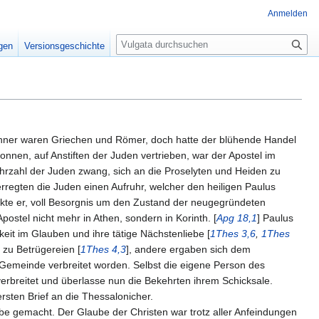
Anmelden
S
igen
Versionsgeschichte
u
c
h
e
wohner waren Griechen und Römer, doch hatte der blühende Handel
gonnen, auf Anstiften der Juden vertrieben, war der Apostel im
hrzahl der Juden zwang, sich an die Proselyten und Heiden zu
rregten die Juden einen Aufruhr, welcher den heiligen Paulus
ckte er, voll Besorgnis um den Zustand der neugegründeten
stel nicht mehr in Athen, sondern in Korinth. [
Apg 18,1
] Paulus
eit im Glauben und ihre tätige Nächstenliebe [
1Thes 3,6
,
1Thes
zu Betrügereien [
1Thes 4,3
], andere ergaben sich dem
r Gemeinde verbreitet worden. Selbst die eigene Person des
erbreitet und überlasse nun die Bekehrten ihrem Schicksale.
sten Brief an die Thessalonicher.
lbe gemacht. Der Glaube der Christen war trotz aller Anfeindungen