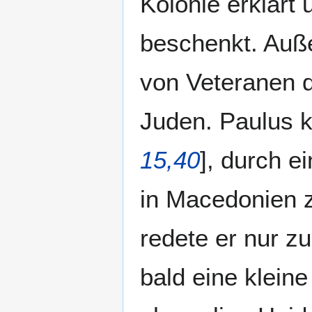
Kolonie erklärt
beschenkt. Au
von Veteranen d
Juden. Paulus k
15,40
], durch 
in Macedonien z
redete er nur z
bald eine klein