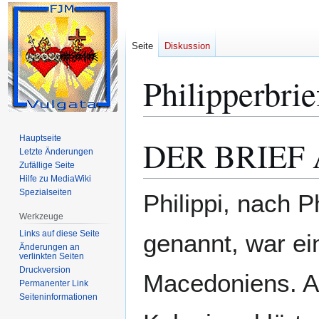
Seite
Diskussion
Philipperbrie
Hauptseite
DER BRIEF 
Zur
Zur
Letzte Änderungen
Navigation
Suche
Zufällige Seite
springen
springen
Hilfe zu MediaWiki
Spezialseiten
Philippi, nach 
Werkzeuge
Links auf diese Seite
genannt, war ei
Änderungen an
verlinkten Seiten
Druckversion
Macedoniens. Au
Permanenter Link
Seiten­­informationen