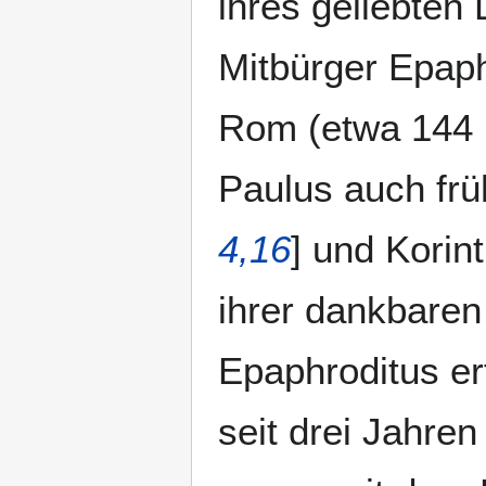
ihres geliebten 
Mitbürger Epaph
Rom (etwa 144 M
Paulus auch frü
4,16
] und Korint
ihrer dankbare
Epaphroditus erf
seit drei Jahre