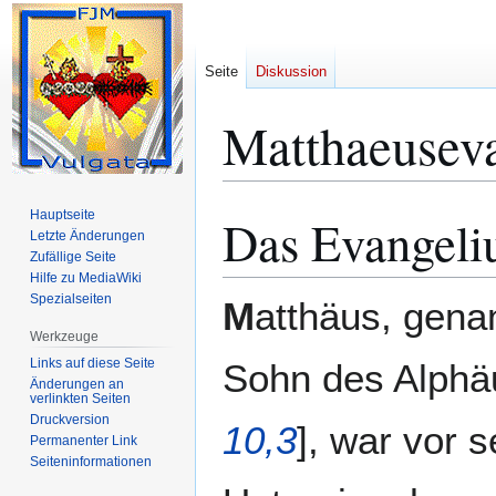
Seite
Diskussion
Matthaeusev
Hauptseite
Das Evangeli
Zur
Zur
Letzte Änderungen
Navigation
Suche
Zufällige Seite
springen
springen
Hilfe zu MediaWiki
Spezialseiten
M
atthäus, genan
Werkzeuge
Links auf diese Seite
Sohn des Alphä
Änderungen an
verlinkten Seiten
Druckversion
10,3
], war vor 
Permanenter Link
Seiten­­informationen