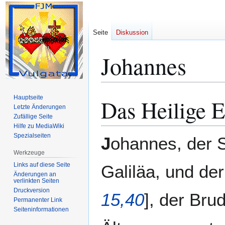
Seite
Diskussion
Johannes
Hauptseite
Das Heilige 
Zur
Zur
Letzte Änderungen
Navigation
Suche
Zufällige Seite
springen
springen
Hilfe zu MediaWiki
Spezialseiten
J
ohannes, der 
Werkzeuge
Links auf diese Seite
Galiläa, und de
Änderungen an
verlinkten Seiten
Druckversion
15,40
], der Bru
Permanenter Link
Seiten­­informationen