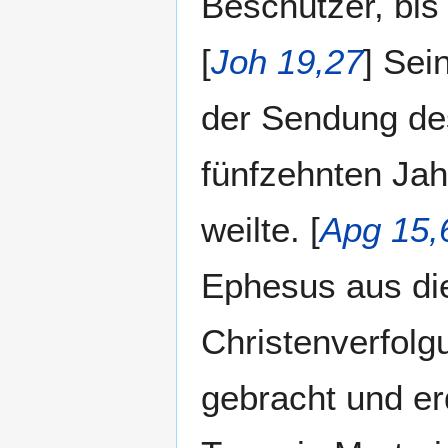
Beschützer, bi
[
Joh 19,27
] Sei
der Sendung des
fünfzehnten Jah
weilte. [
Apg 15,
Ephesus aus die
Christenverfol
gebracht und er