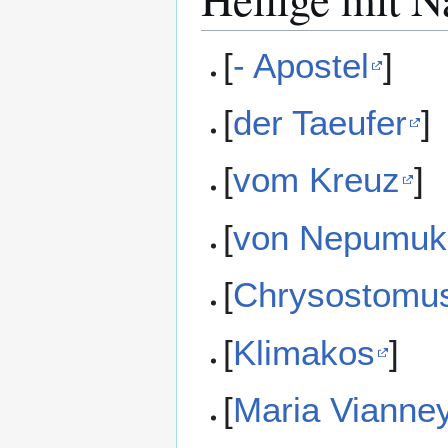
[
- Apostel
]
[
der Taeufer
]
[
vom Kreuz
]
[
von Nepumuk
[
Chrysostomu
[
Klimakos
]
[
Maria Vianne