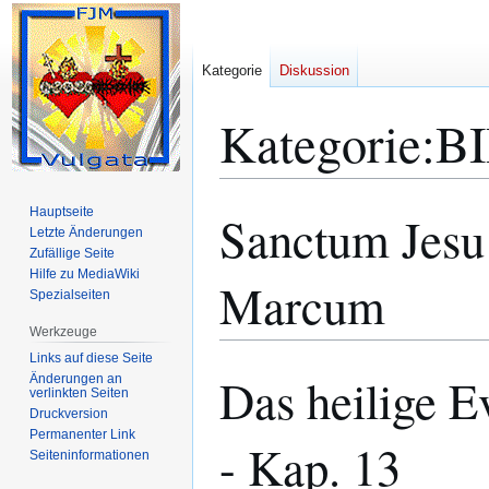
Kategorie
Diskussion
Kategorie
:
B
Hauptseite
Sanctum Jesu
Zur
Zur
Letzte Änderungen
Navigation
Suche
Zufällige Seite
springen
springen
Hilfe zu MediaWiki
Marcum
Spezialseiten
Werkzeuge
Links auf diese Seite
Das heilige E
Änderungen an
verlinkten Seiten
Druckversion
Permanenter Link
- Kap. 13
Seiten­­informationen