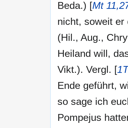
Beda.) [
Mt 11,2
nicht, soweit e
(Hil., Aug., Chry
Heiland will, da
Vikt.). Vergl. [
1T
Ende geführt, wi
so sage ich euc
Pompejus hatten