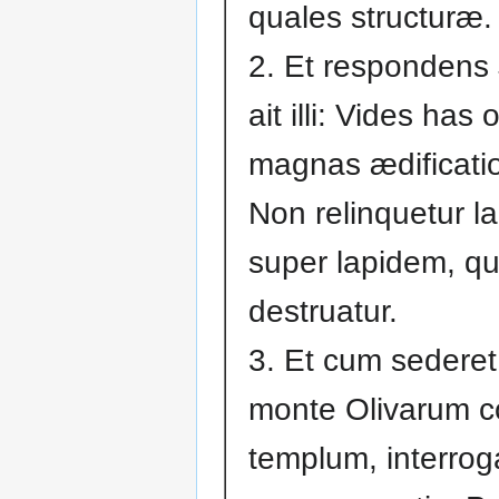
quales structuræ.
2. Et respondens
ait illi: Vides has
magnas ædificati
Non relinquetur la
super lapidem, qu
destruatur.
3. Et cum sederet
monte Olivarum c
templum, interro