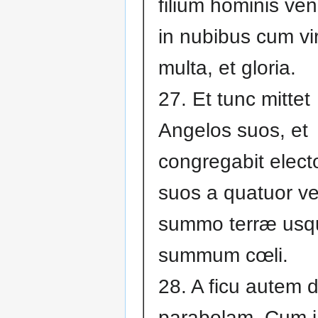
filium hominis ve
in nubibus cum vi
multa, et gloria.
27. Et tunc mittet
Angelos suos, et
congregabit elect
suos a quatuor ve
summo terræ usq
summum cœli.
28. A ficu autem d
parabolam. Cum 