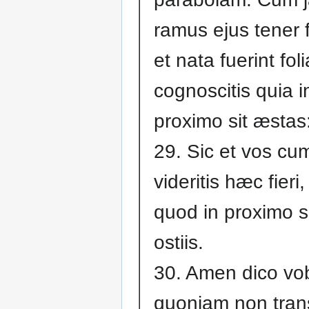
ramus ejus tener f
et nata fuerint foli
cognoscitis quia i
proximo sit æstas
29. Sic et vos cu
videritis hæc fieri,
quod in proximo si
ostiis.
30. Amen dico vob
quoniam non trans