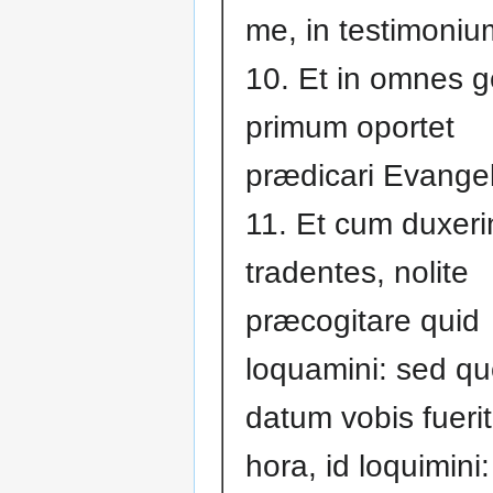
me, in testimonium 
10. Et in omnes 
primum oportet
prædicari Evange
11. Et cum duxeri
tradentes, nolite
præcogitare quid
loquamini: sed q
datum vobis fuerit 
hora, id loquimini