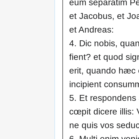
eum separatim Pe
et Jacobus, et Jo
et Andreas:
4. Dic nobis, quan
fient? et quod si
erit, quando hæc
incipient consum
5. Et respondens
cœpit dicere illis:
ne quis vos seduc
6. Multi enim veni