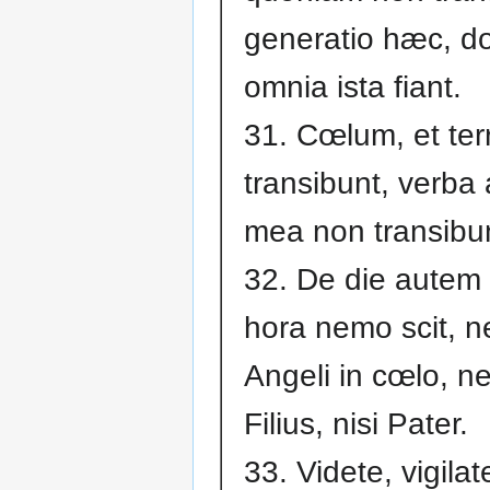
generatio hæc, d
omnia ista fiant.
31. Cœlum, et ter
transibunt, verba
mea non transibu
32. De die autem i
hora nemo scit, 
Angeli in cœlo, n
Filius, nisi Pater.
33. Videte, vigilat