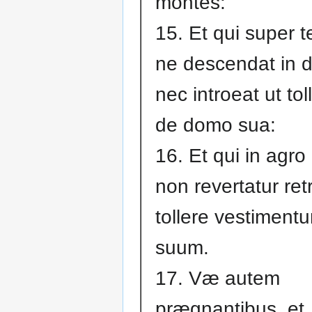
montes:
15. Et qui super 
ne descendat in
nec introeat ut tol
de domo sua:
16. Et qui in agro 
non revertatur ret
tollere vestiment
suum.
17. Væ autem
prægnantibus, et