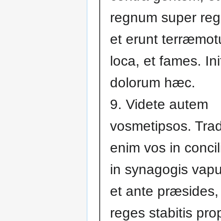
regnum super re
et erunt terræmot
loca, et fames. In
dolorum hæc.
9. Videte autem
vosmetipsos. Tra
enim vos in concili
in synagogis vapul
et ante præsides,
reges stabitis pro