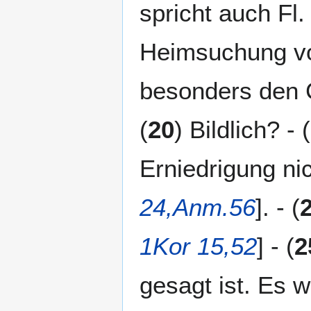
spricht auch Fl.
Heimsuchung vor
besonders den C
(
20
) Bildlich? - (
Erniedrigung nic
24,Anm.56
]. - (
1Kor 15,52
] - (
2
gesagt ist. Es 