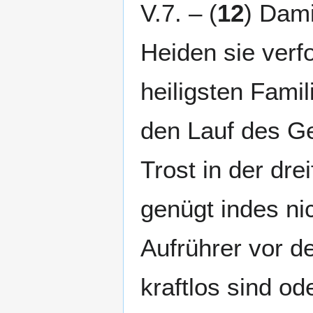
V.7. – (
12
) Dami
Heiden sie verfo
heiligsten Famil
den Lauf des Ge
Trost in der dre
genügt indes nic
Aufrührer vor d
kraftlos sind od