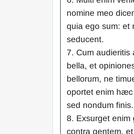
nomine meo dicen
quia ego sum: et 
seducent.
7. Cum audieritis
bella, et opinione
bellorum, ne timuer
oportet enim hæc f
sed nondum finis.
8. Exsurget enim
contra gentem, et