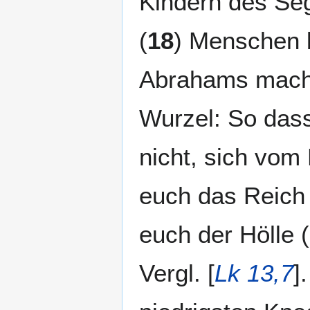
Kindern des Seg
(
18
) Menschen b
Abrahams mache
Wurzel: So dass
nicht, sich vom 
euch das Reich 
euch der Hölle 
Vergl. [
Lk 13,7
].