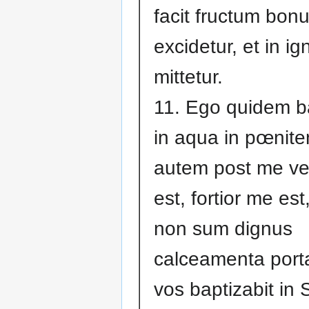
facit fructum bon
excidetur, et in i
mittetur.
11. Ego quidem b
in aqua in pœnite
autem post me ve
est, fortior me est
non sum dignus
calceamenta porta
vos baptizabit in S