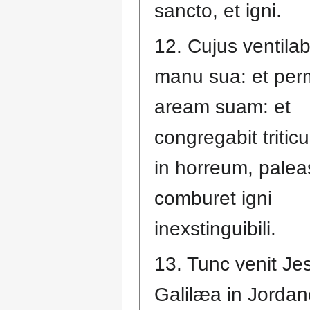
sancto, et igni.
12. Cujus ventila
manu sua: et per
aream suam: et
congregabit triti
in horreum, pale
comburet igni
inexstinguibili.
13. Tunc venit Je
Galilæa in Jorda