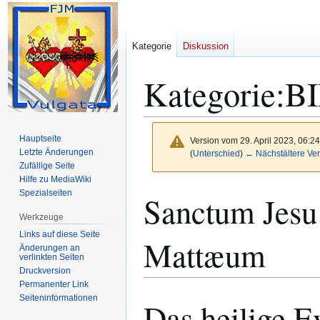
Kategorie
Diskussion
Kategorie
:
B
Hauptseite
Version vom 29. April 2023, 06:2
Letzte Änderungen
(
Unterschied
)
← Nächstältere Ver
Zufällige Seite
Hilfe zu MediaWiki
Zur
Zur
Spezialseiten
Sanctum Jesu
Navigation
Suche
Werkzeuge
springen
springen
Links auf diese Seite
Mattæum
Änderungen an
verlinkten Seiten
Druckversion
Permanenter Link
Seiten­­informationen
Das heilige E