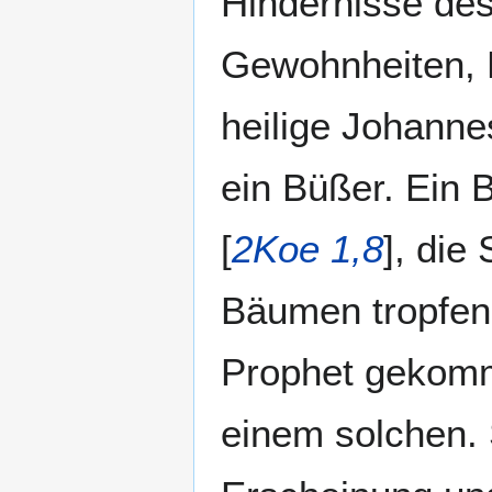
Hindernisse des
Gewohnheiten, N
heilige Johanne
ein Büßer. Ein 
[
2Koe 1,8
], die
Bäumen tropfend
Prophet gekomm
einem solchen. 