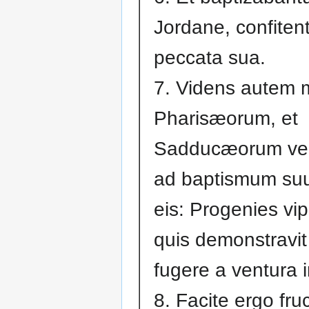
Jordane, confiten
peccata sua.
7. Videns autem 
Pharisæorum, et
Sadducæorum ve
ad baptismum suu
eis: Progenies vi
quis demonstravit
fugere a ventura 
8. Facite ergo fr