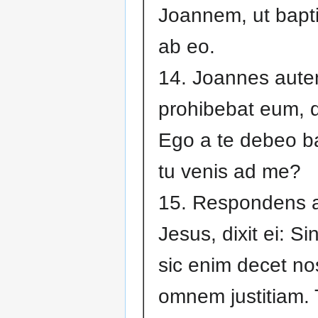
Joannem, ut bapti
ab eo.
14. Joannes aut
prohibebat eum, d
Ego a te debeo bap
tu venis ad me?
15. Respondens 
Jesus, dixit ei: S
sic enim decet no
omnem justitiam.