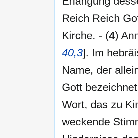
Erlangung desse
Reich Reich Gott
Kirche. - (
4
) An
40,3
]. Im hebrä
Name, der allein
Gott bezeichnet.
Wort, das zu Ki
weckende Stimm