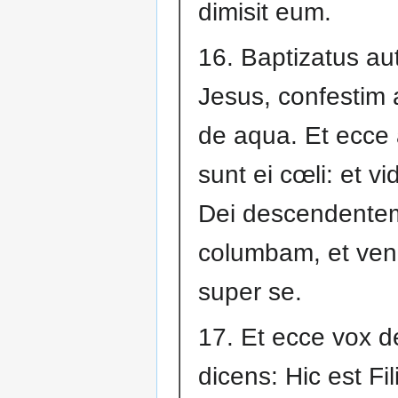
dimisit eum.
16. Baptizatus a
Jesus, confestim 
de aqua. Et ecce 
sunt ei cœli: et vi
Dei descendentem
columbam, et ven
super se.
17. Et ecce vox d
dicens: Hic est Fi