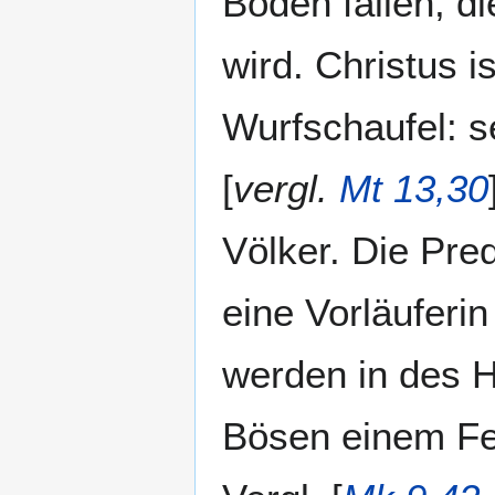
Boden fallen, d
wird. Christus i
Wurfschaufel: s
[
vergl.
Mt 13,30
Völker. Die Pre
eine Vorläuferin 
werden in des 
Bösen einem Feu