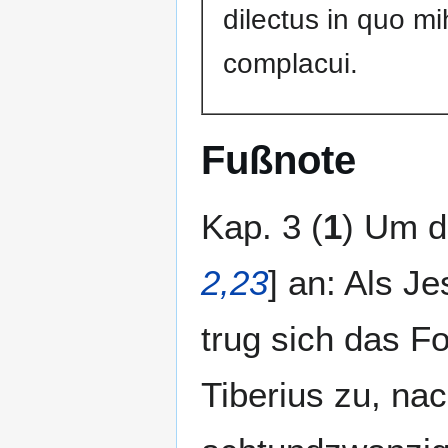
dilectus in quo mi
complacui.
Fußnote
Kap. 3 (
1
) Um d
2,23
] an: Als J
trug sich das F
Tiberius zu, na