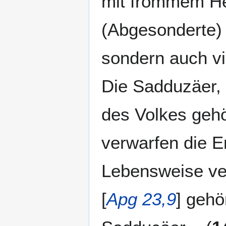
mit frommem Her
(Abgesonderte) 
sondern auch vi
Die Sadduzäer,
des Volkes gehö
verwarfen die E
Lebensweise ver
[
Apg 23,9
] gehö