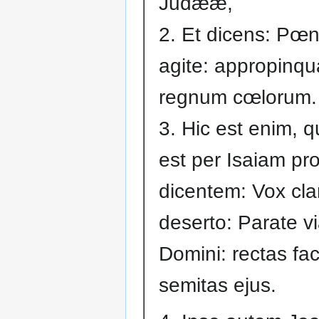
Judææ,
2. Et dicens: Pœn
agite: appropinqu
regnum cœlorum.
3. Hic est enim, q
est per Isaiam p
dicentem: Vox cla
deserto: Parate v
Domini: rectas fac
semitas ejus.