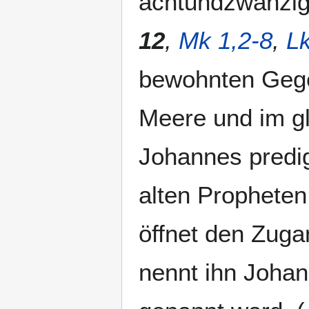
achtundzwanzigs
12
,
Mk 1,2-8
,
Lk
bewohnten Gege
Meere und im gl
Johannes predig
alten Propheten.
öffnet den Zug
nennt ihn Johan