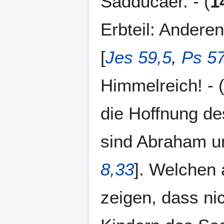
Sadducäer. - (
1
Erbteil: Andere
[
Jes 59,5
,
Ps 57
Himmelreich! - 
die Hoffnung des
sind Abraham u
8,33
]. Welchen 
zeigen, dass ni