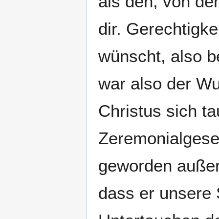
als den, von dem
dir. Gerechtigk
wünscht, also b
war also der W
Christus sich ta
Zeremonialgeset
geworden außer 
dass er unsere