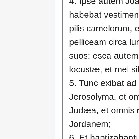
4. Ipse autem Jo
habebat vestime
pilis camelorum, 
pelliceam circa l
suos: esca autem 
locustæ, et mel si
5. Tunc exibat a
Jerosolyma, et o
Judæa, et omnis r
Jordanem;
6. Et baptizabantu