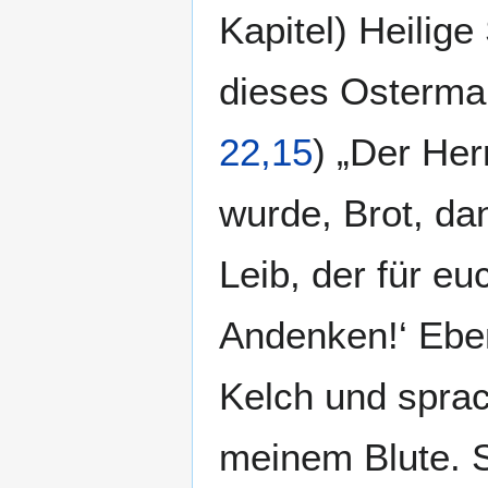
Kapitel) Heilige
dieses Ostermahl
22,15
) „Der Her
wurde, Brot, da
Leib, der für e
Andenken!‘ Ebe
Kelch und sprac
meinem Blute. So