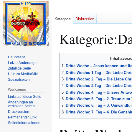
Kategorie
Diskussion
Kategorie
:
Da
Zur
Zur
Hauptseite
Inhaltsverz
Navigation
Suche
Letzte Änderungen
1
Dritte Woche – Jesus kennen und li
Zufällige Seite
springen
springen
2
Dritte Woche: 1.Tag – Die Liebe Ch
Hilfe zu MediaWiki
3
Dritte Woche: 2. Tag – Die Liebe Chr
Spezialseiten
4
Dritte Woche: 3.Tag – Die Liebe Chri
Werkzeuge
5
Dritte Woche: 4. Tag – Unsere Antwort
Links auf diese Seite
6
Dritte Woche: 5. Tag – 2. Treue zum
Änderungen an
7
Dritte Woche: 6. Tag – 3. Umwandlun
verlinkten Seiten
Druckversion
8
Dritte Woche: 7. Tag – 4. Die Ganzh
Permanenter Link
Seiten­­informationen