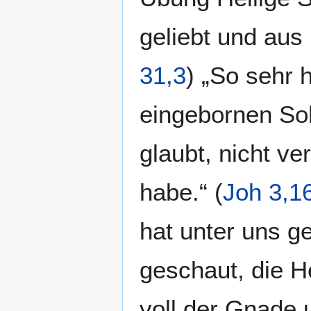
geliebt und aus
31,3
) „So sehr 
eingebornen Soh
glaubt, nicht v
habe.“ (
Joh 3,1
hat unter uns g
geschaut, die H
voll der Gnade 