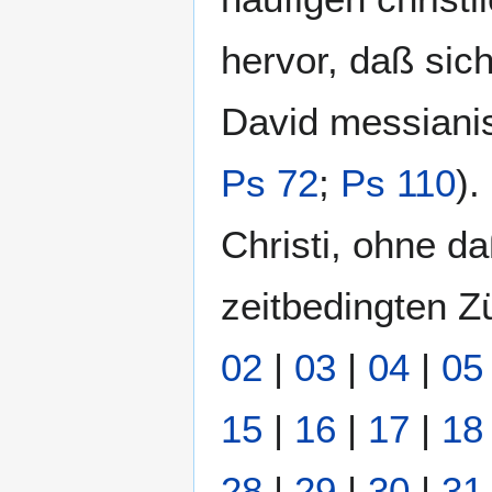
hervor, daß sic
David messiani
Ps 72
;
Ps 110
).
Christi, ohne d
zeitbedingten Zü
02
|
03
|
04
|
05
15
|
16
|
17
|
18
28
|
29
|
30
|
31