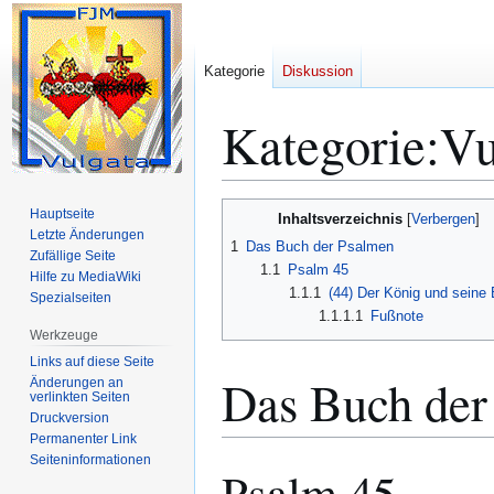
Kategorie
Diskussion
Kategorie
:
Vu
Zur
Zur
Hauptseite
Inhaltsverzeichnis
Navigation
Suche
Letzte Änderungen
1
Das Buch der Psalmen
Zufällige Seite
springen
springen
1.1
Psalm 45
Hilfe zu MediaWiki
1.1.1
(44) Der König und seine 
Spezialseiten
1.1.1.1
Fußnote
Werkzeuge
Links auf diese Seite
Das Buch der
Änderungen an
verlinkten Seiten
Druckversion
Permanenter Link
Seiten­­informationen
Psalm 45