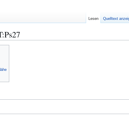
Lesen
Quelltext anze
T:Ps27
Nähe