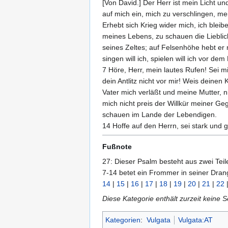
[Von David.] Der Herr ist mein Licht u
auf mich ein, mich zu verschlingen, m
Erhebt sich Krieg wider mich, ich blei
meines Lebens, zu schauen die Lieblich
seines Zeltes; auf Felsenhöhe hebt er
singen will ich, spielen will ich vor dem
7 Höre, Herr, mein lautes Rufen! Sei m
dein Antlitz nicht vor mir! Weis deinen
Vater mich verläßt und meine Mutter, 
mich nicht preis der Willkür meiner G
schauen im Lande der Lebendigen.
14 Hoffe auf den Herrn, sei stark und 
Fußnote
27: Dieser Psalm besteht aus zwei Teilen
7-14 betet ein Frommer in seiner Dran
14
|
15
|
16
|
17
|
18
|
19
|
20
|
21
|
22
Diese Kategorie enthält zurzeit keine 
Kategorien
:
Vulgata
Vulgata:AT