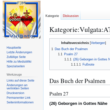
Kategorie
Diskussion
Kategorie
:
Vulgata:A
Zur
Zur
Inhaltsverzeichnis
Navigation
Suche
Hauptseite
1
Das Buch der Psalmen
springen
springen
Letzte Änderungen
1.1
Psalm 27
Zufällige Seite
1.1.1
(26) Geborgen in Gottes 
Hilfe zu MediaWiki
1.1.1.1
Fußnote
Spezialseiten
Werkzeuge
Das Buch der Psalmen
Links auf diese Seite
Änderungen an
verlinkten Seiten
Psalm 27
Druckversion
Permanenter Link
Seiten­­informationen
(26) Geborgen in Gottes Nähe