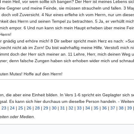
nd mein Heil, vor wem sollte ich bangen? Der Herr ist meines Lebens si
eine Gegner und meine Feinde, sie müssen straucheln und fallen. 3 Mag
be doch voll Zuversicht. 4 Nur eines erflehe ich vom Herrn, nur um die
keit des Herrn und seinen Tempel zu betrachten. 5 Ja, er verhüllt mich
 mich empor. 6 Und nun kann sich mein Haupt erheben über meine Feind
 Herrn!
ir gnädig und erhöre mich! 8 Dir selber spricht mein Herz es nach: »Suc
 Knecht nicht ab im Zorn! Du bist wahrhaftig meine Hilfe. Verstoß mich 
nimmt doch der Herr sich meiner an. 11 Lehre, Herr, mich deinen Weg u
egner; denn falsche Zungen haben sich erhoben wider mich und schnaub
guten Mutes! Hoffe auf den Herrn!
, die aber eine Einheit bilden. In Vers 1-6 spricht ein Geplagter sich s
gsal. Es kann sich hier durchaus um dieselbe Person handeln. - Weiter
|
23
|
24
|
25
|
26
|
28
|
29
|
30
|
31
|
32
|
33
|
34
|
35
|
36
|
37
|
38
|
39
Seiten oder Medien.