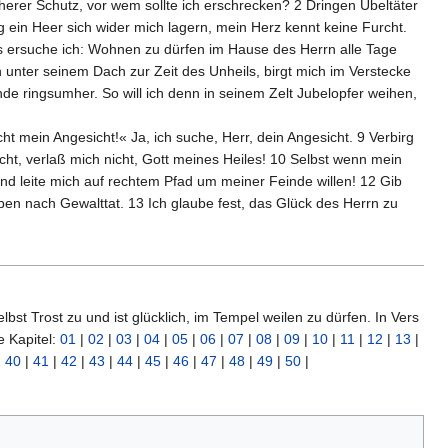
cherer Schutz, vor wem sollte ich erschrecken? 2 Dringen Übeltäter
 ein Heer sich wider mich lagern, mein Herz kennt keine Furcht.
ses ersuche ich: Wohnen zu dürfen im Hause des Herrn alle Tage
 unter seinem Dach zur Zeit des Unheils, birgt mich im Verstecke
e ringsumher. So will ich denn in seinem Zelt Jubelopfer weihen,
ht mein Angesicht!« Ja, ich suche, Herr, dein Angesicht. 9 Verbirg
nicht, verlaß mich nicht, Gott meines Heiles! 10 Selbst wenn mein
nd leite mich auf rechtem Pfad um meiner Feinde willen! 12 Gib
en nach Gewalttat. 13 Ich glaube fest, das Glück des Herrn zu
elbst Trost zu und ist glücklich, im Tempel weilen zu dürfen. In Vers
e Kapitel:
01
|
02
|
03
|
04
|
05
|
06
|
07
|
08
|
09
|
10
|
11
|
12
|
13
|
|
40
|
41
|
42
|
43
|
44
|
45
|
46
|
47
|
48
|
49
|
50
|