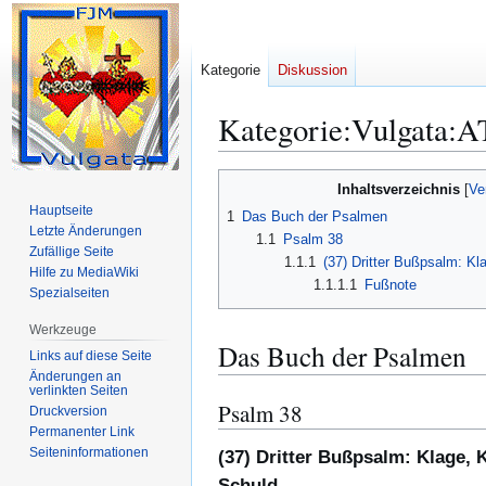
Kategorie
Diskussion
Kategorie
:
Vulgata:A
Zur
Zur
Inhaltsverzeichnis
Navigation
Suche
Hauptseite
1
Das Buch der Psalmen
springen
springen
Letzte Änderungen
1.1
Psalm 38
Zufällige Seite
1.1.1
(37) Dritter Bußpsalm: Kl
Hilfe zu MediaWiki
1.1.1.1
Fußnote
Spezialseiten
Werkzeuge
Das Buch der Psalmen
Links auf diese Seite
Änderungen an
verlinkten Seiten
Psalm 38
Druckversion
Permanenter Link
Seiten­­informationen
(37) Dritter Bußpsalm: Klage, 
Schuld