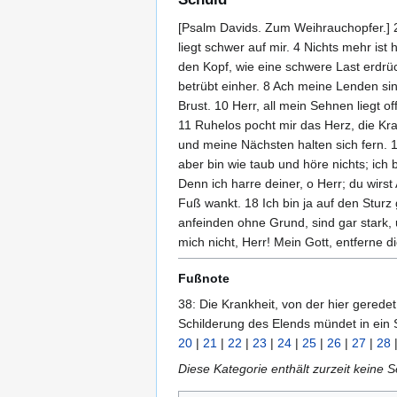
[Psalm Davids. Zum Weihrauchopfer.] 2
liegt schwer auf mir. 4 Nichts mehr i
den Kopf, wie eine schwere Last erdrüc
betrübt einher. 8 Ach meine Lenden sin
Brust. 10 Herr, all mein Sehnen liegt of
11 Ruhelos pocht mir das Herz, die Kr
und meine Nächsten halten sich fern. 
aber bin wie taub und höre nichts; ich 
Denn ich harre deiner, o Herr; du wir
Fuß wankt. 18 Ich bin ja auf den Stur
anfeinden ohne Grund, sind gar stark, 
mich nicht, Herr! Mein Gott, entferne dic
Fußnote
38: Die Krankheit, von der hier gerede
Schilderung des Elends mündet in ein 
20
|
21
|
22
|
23
|
24
|
25
|
26
|
27
|
28
Diese Kategorie enthält zurzeit keine 