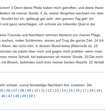
 Grimm! 3 Denn deine Pfeile haben mich getroffen, und deine Hand
 Gliedern ob meiner Sünde. 5 Ja, meine Vergehen wachsen mir über
Verstört bin ich, gebeugt gar sehr; den ganzen Tag geh' ich
et und ganz zerschlagen, ich schreie vor tobender Qual in der
12 Meine Freunde und Nachbarn nehmen Abstand von meiner Plage,
 suchen, reden Schlimmes, sinnen auf Trug die ganze Zeit. 14 Ich
in Mann, der nicht hört, in dessen Mund keine Widerrede ist. 16
t könnten sie jubeln über mich und gegen mich prahlen, wenn mein
bekenne meine Schuld, bin bekümmert ob meiner Sünde. 20 Die mich
s mit Bösem, befehden mich trotz meiner besten Absicht. 22 Verlaß
 sehr schwer, zumal feindselige Nachbarn ihm zusetzen. Die
05
|
06
|
07
|
08
|
09
|
10
|
11
|
12
|
13
|
14
|
15
|
16
|
17
|
18
|
19
|
|
46
|
47
|
48
|
49
|
50
|