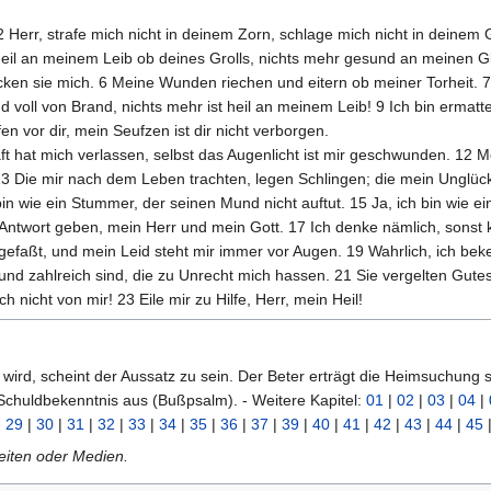
 Herr, strafe mich nicht in deinem Zorn, schlage mich nicht in deinem
st heil an meinem Leib ob deines Grolls, nichts mehr gesund an meinen
ken sie mich. 6 Meine Wunden riechen und eitern ob meiner Torheit. 7 
d voll von Brand, nichts mehr ist heil an meinem Leib! 9 Ich bin ermatt
fen vor dir, mein Seufzen ist dir nicht verborgen.
aft hat mich verlassen, selbst das Augenlicht ist mir geschwunden. 
13 Die mir nach dem Leben trachten, legen Schlingen; die mein Unglück
bin wie ein Stummer, der seinen Mund nicht auftut. 15 Ja, ich bin wie e
st Antwort geben, mein Herr und mein Gott. 17 Ich denke nämlich, sons
z gefaßt, und mein Leid steht mir immer vor Augen. 19 Wahrlich, ich 
und zahlreich sind, die zu Unrecht mich hassen. 21 Sie vergelten Gute
h nicht von mir! 23 Eile mir zu Hilfe, Herr, mein Heil!
t wird, scheint der Aussatz zu sein. Der Beter erträgt die Heimsuchung
Schuldbekenntnis aus (Bußpsalm). - Weitere Kapitel:
01
|
02
|
03
|
04
|
|
29
|
30
|
31
|
32
|
33
|
34
|
35
|
36
|
37
|
39
|
40
|
41
|
42
|
43
|
44
|
45
Seiten oder Medien.