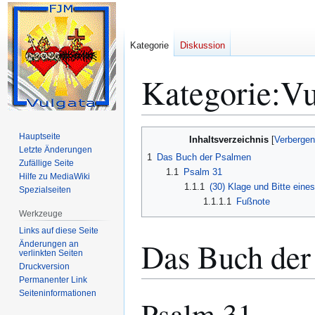
Kategorie
Diskussion
Kategorie
:
Vu
Zur
Zur
Hauptseite
Inhaltsverzeichnis
Navigation
Suche
Letzte Änderungen
1
Das Buch der Psalmen
Zufällige Seite
springen
springen
1.1
Psalm 31
Hilfe zu MediaWiki
1.1.1
(30) Klage und Bitte eines
Spezialseiten
1.1.1.1
Fußnote
Werkzeuge
Links auf diese Seite
Das Buch der
Änderungen an
verlinkten Seiten
Druckversion
Permanenter Link
Seiten­­informationen
Psalm 31