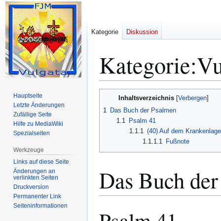
Kategorie
Diskussion
Kategorie
:
Vu
Zur
Zur
Hauptseite
Inhaltsverzeichnis
Navigation
Suche
Letzte Änderungen
1
Das Buch der Psalmen
Zufällige Seite
springen
springen
1.1
Psalm 41
Hilfe zu MediaWiki
1.1.1
(40) Auf dem Krankenlage
Spezialseiten
1.1.1.1
Fußnote
Werkzeuge
Links auf diese Seite
Das Buch der
Änderungen an
verlinkten Seiten
Druckversion
Permanenter Link
Seiten­­informationen
Psalm 41