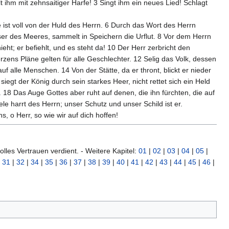
lt ihm mit zehnsaitiger Harfe! 3 Singt ihm ein neues Lied! Schlagt
de ist voll von der Huld des Herrn. 6 Durch das Wort des Herrn
er des Meeres, sammelt in Speichern die Urflut. 8 Vor dem Herrn
ht; er befiehlt, und es steht da! 10 Der Herr zerbricht den
rzens Pläne gelten für alle Geschlechter. 12 Selig das Volk, dessen
uf alle Menschen. 14 Von der Stätte, da er thront, blickt er nieder
siegt der König durch sein starkes Heer, nicht rettet sich ein Held
t. 18 Das Auge Gottes aber ruht auf denen, die ihn fürchten, die auf
e harrt des Herrn; unser Schutz und unser Schild ist er.
, o Herr, so wie wir auf dich hoffen!
lles Vertrauen verdient. - Weitere Kapitel:
01
|
02
|
03
|
04
|
05
|
|
31
|
32
|
34
|
35
|
36
|
37
|
38
|
39
|
40
|
41
|
42
|
43
|
44
|
45
|
46
|