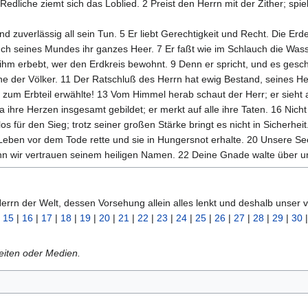
Redliche ziemt sich das Loblied. 2 Preist den Herrn mit der Zither; spie
nd zuverlässig all sein Tun. 5 Er liebt Gerechtigkeit und Recht. Die Er
h seines Mundes ihr ganzes Heer. 7 Er faßt wie im Schlauch die Wass
ihm erbebt, wer den Erdkreis bewohnt. 9 Denn er spricht, und es geschie
äne der Völker. 11 Der Ratschluß des Herrn hat ewig Bestand, seines He
ich zum Erbteil erwählte! 13 Vom Himmel herab schaut der Herr; er sieht a
a ihre Herzen insgesamt gebildet; er merkt auf alle ihre Taten. 16 Nicht 
os für den Sieg; trotz seiner großen Stärke bringt es nicht in Sicherhei
Leben vor dem Tode rette und sie in Hungersnot erhalte. 20 Unsere Seel
enn wir vertrauen seinem heiligen Namen. 22 Deine Gnade walte über uns
errn der Welt, dessen Vorsehung allein alles lenkt und deshalb unser vo
|
15
|
16
|
17
|
18
|
19
|
20
|
21
|
22
|
23
|
24
|
25
|
26
|
27
|
28
|
29
|
30
Seiten oder Medien.