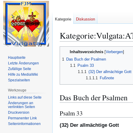
Kategorie
Diskussion
Kategorie
:
Vulgata:A
Zur
Zur
Inhaltsverzeichnis
Navigation
Suche
Hauptseite
1
Das Buch der Psalmen
springen
springen
Letzte Änderungen
1.1
Psalm 33
Zufällige Seite
1.1.1
(32) Der allmächtige Gott
Hilfe zu MediaWiki
1.1.1.1
Fußnote
Spezialseiten
Werkzeuge
Das Buch der Psalmen
Links auf diese Seite
Änderungen an
verlinkten Seiten
Psalm 33
Druckversion
Permanenter Link
Seiten­­informationen
(32) Der allmächtige Gott