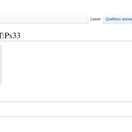
Lesen
Quelltext anze
T:Ps33