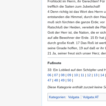
Frohlockt im Herrn, ihr Gerechten! Für 
trefflich die Saiten zum Jubelschall!
4 Denn richtig ist das Wort des Herrn u
entstanden die Himmel, durch den Hauc
muß sich fürchten die ganze Erde; vor 
Ratschluß der Heiden, vereitelt die Pl
Gott der Herr ist, die Nation, die er s
auf alle Bewohner der Erde. 15 Er hat j
durch große Kraft. 17 Das Roß ist wertl
seine Gnade hoffen, 19 auf daß er ihr 
21 Ja, seiner freut sich unser Herz; d
Fußnote
33: Ein Loblied auf den Schöpfer und H
06
|
07
|
08
|
09
|
10
|
11
|
12
|
13
|
14
47
|
48
|
49
|
50
|
Diese Kategorie enthält zurzeit keine 
Kategorien
:
Vulgata
Vulgata:AT