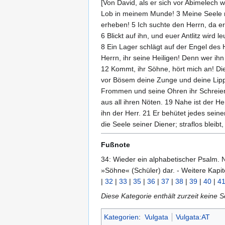
[Von David, als er sich vor Abimelech w
Lob in meinem Munde! 3 Meine Seele rü
erheben! 5 Ich suchte den Herrn, da er
6 Blickt auf ihn, und euer Antlitz wird
8 Ein Lager schlägt auf der Engel des He
Herrn, ihr seine Heiligen! Denn wer ih
12 Kommt, ihr Söhne, hört mich an! Di
vor Bösem deine Zunge und deine Lipp
Frommen und seine Ohren ihr Schreien. 
aus all ihren Nöten. 19 Nahe ist der He
ihn der Herr. 21 Er behütet jedes sein
die Seele seiner Diener; straflos bleibt,
Fußnote
34: Wieder ein alphabetischer Psalm.
»Söhne« (Schüler) dar. - Weitere Kapit
|
32
|
33
|
35
|
36
|
37
|
38
|
39
|
40
|
4
Diese Kategorie enthält zurzeit keine 
Kategorien
:
Vulgata
Vulgata:AT