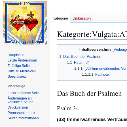
Kategorie
Diskussion
Kategorie
:
Vulgata:A
Zur
Zur
Inhaltsverzeichnis
Navigation
Suche
Hauptseite
1
Das Buch der Psalmen
springen
springen
Letzte Änderungen
1.1
Psalm 34
Zufällige Seite
1.1.1
(33) Immerwährendes Vert
Hilfe zu MediaWiki
1.1.1.1
Fußnote
Spezialseiten
Werkzeuge
Das Buch der Psalmen
Links auf diese Seite
Änderungen an
verlinkten Seiten
Psalm 34
Druckversion
Permanenter Link
Seiten­­informationen
(33) Immerwährendes Vertraue