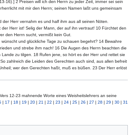
3-16).] 2 Preisen will ich den Herrn zu jeder Zeit, immer sei sein
rherrlicht mit mir den Herrn; seinen Namen laßt uns gemeinsam
und der Herr vernahm es und half ihm aus all seinen Nöten.
t der Herr ist! Selig der Mann, der auf ihn vertraut! 10 Fürchtet den
wer den Herrn sucht, vermißt kein Gut.
ben wünscht und glückliche Tage zu schauen begehrt? 14 Bewahre
rieden und strebe ihm nach! 16 Die Augen des Herrn beachten die
nde zu tilgen. 18 Rufen jene, so hört es der Herr und rettet sie
0 So zahlreich die Leiden des Gerechten auch sind, aus allen befreit
s Unheil; wer den Gerechten haßt, muß es büßen. 23 Der Herr erlöst
 Vers 12-23 mahnende Worte eines Weisheitslehrers an seine
6
|
17
|
18
|
19
|
20
|
21
|
22
|
23
|
24
|
25
|
26
|
27
|
28
|
29
|
30
|
31