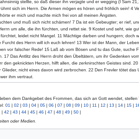
ahnsinnig stellte, so daß dieser ihn verjagte und er wegging (l Sam 21,1
hmt sich im Herrn. Die Armen mögen es hören und fröhlich sein! 4 Ve
hörte er mich und machte mich frei von all meinen Ängsten.
 leuchten und muß sich nicht schämen! 7 Da ist ein Gebeugter; er rief, 
rrn um alle, die ihn fürchten, und rettet sie. 9 Kostet und seht, wie gu
n fürchtet, leidet nicht Mangel. 11 Mächtige darben und hungern; doch 
e Furcht des Herrn will ich euch lehren! 13 Wer ist der Mann, der Le
en vor falscher Rede! 15 Laß ab vom Bösen und tu das Gute, suche F
17 Das Antlitz des Herrn droht den Übeltätern, um ihr Gedenken vom La
rr den geknickten Herzen, hilft allen, die zerknirschten Geistes sind. 2
er Glieder, nicht eines davon wird zerbrochen. 22 Den Frevler tötet da
 wer ihm vertraut.
 Neben dem Dankgebet des Frommen, das sich an Gott wendet, stellen
el:
01
|
02
|
03
|
04
|
05
|
06
|
07
|
08
|
09
|
10
|
11
|
12
|
13
|
14
|
15
|
1
1
|
42
|
43
|
44
|
45
|
46
|
47
|
48
|
49
|
50
|
Seiten oder Medien.