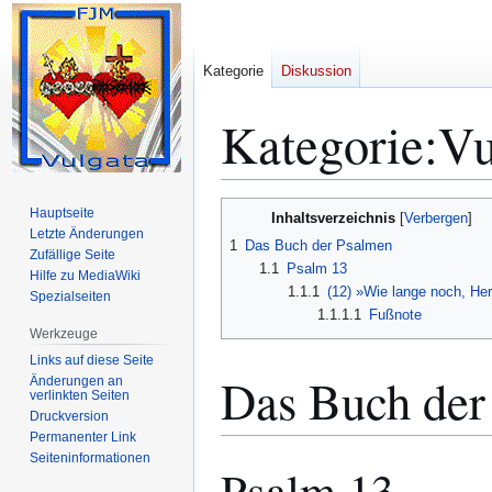
Kategorie
Diskussion
Kategorie
:
Vu
Zur
Zur
Hauptseite
Inhaltsverzeichnis
Navigation
Suche
Letzte Änderungen
1
Das Buch der Psalmen
Zufällige Seite
springen
springen
1.1
Psalm 13
Hilfe zu MediaWiki
1.1.1
(12) »Wie lange noch, He
Spezialseiten
1.1.1.1
Fußnote
Werkzeuge
Links auf diese Seite
Das Buch der
Änderungen an
verlinkten Seiten
Druckversion
Permanenter Link
Seiten­­informationen
Psalm 13