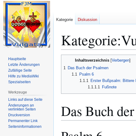
Kategorie
Diskussion
Kategorie
:
Vu
Zur
Zur
Hauptseite
Inhaltsverzeichnis
Navigation
Suche
Letzte Änderungen
1
Das Buch der Psalmen
Zufällige Seite
springen
springen
1.1
Psalm 6
Hilfe zu MediaWiki
1.1.1
Erster Bußpsalm: Bittere
Spezialseiten
1.1.1.1
Fußnote
Werkzeuge
Links auf diese Seite
Das Buch der
Änderungen an
verlinkten Seiten
Druckversion
Permanenter Link
Seiten­­informationen
Psalm 6