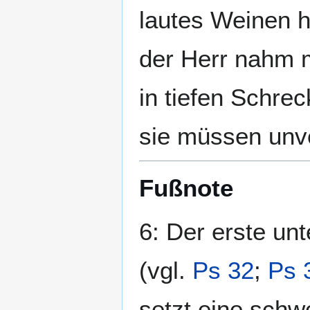
lautes Weinen h
der Herr nahm 
in tiefen Schre
sie müssen unv
Fußnote
6: Der erste un
(vgl.
Ps 32
;
Ps 
setzt eine schw