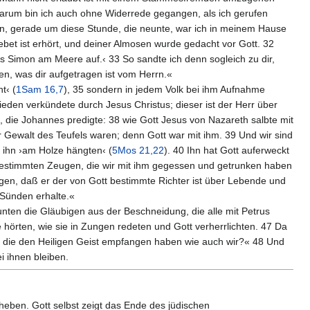
 Darum bin ich auch ohne Widerrede gegangen, als ich gerufen
en, gerade um diese Stunde, die neunte, war ich in meinem Hause
bet ist erhört, und deiner Almosen wurde gedacht vor Gott. 32
 Simon am Meere auf.‹ 33 So sandte ich denn sogleich zu dir,
en, was dir aufgetragen ist vom Herrn.«
t‹ (
1Sam 16,7
), 35 sondern in jedem Volk bei ihm Aufnahme
rieden verkündete durch Jesus Christus; dieser ist der Herr über
, die Johannes predigte: 38 wie Gott Jesus von Nazareth salbte mit
r Gewalt des Teufels waren; denn Gott war mit ihm. 39 Und wir sind
 ihn ›am Holze hängten‹ (
5Mos 21,22
). 40 Ihn hat Gott auferweckt
rbestimmten Zeugen, die wir mit ihm gegessen und getrunken haben
gen, daß er der von Gott bestimmte Richter ist über Lebende und
 Sünden erhalte.«
unten die Gläubigen aus der Beschneidung, die alle mit Petrus
örten, wie sie in Zungen redeten und Gott verherrlichten. 47 Da
 die den Heiligen Geist empfangen haben wie auch wir?« 48 Und
i ihnen bleiben.
heben. Gott selbst zeigt das Ende des jüdischen