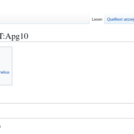
Lesen
Quelltext anze
T:Apg10
nelius
s