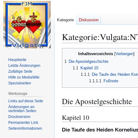
Kategorie
Diskussion
Kategorie
:
Vulgata:N
Zur
Zur
Inhaltsverzeichnis
Navigation
Suche
Hauptseite
1
Die Apostelgeschichte
springen
springen
Letzte Änderungen
1.1
Kapitel 10
Zufällige Seite
1.1.1
Die Taufe des Heiden Kor
Hilfe zu MediaWiki
1.1.1.1
Fußnote
Spezialseiten
Werkzeuge
Die Apostelgeschichte
Links auf diese Seite
Änderungen an
verlinkten Seiten
Kapitel 10
Druckversion
Permanenter Link
Seiten­­informationen
Die Taufe des Heiden Korneliu