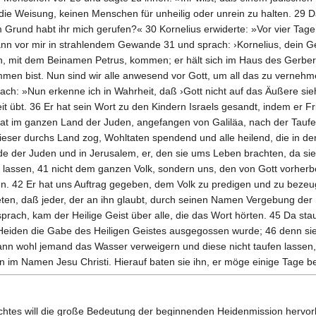
t die Weisung, keinen Menschen für unheilig oder unrein zu halten. 29
 Grund habt ihr mich gerufen?« 30 Kornelius erwiderte: »Vor vier Tag
ann vor mir in strahlendem Gewande 31 und sprach: ›Kornelius, dein Ge
, mit dem Beinamen Petrus, kommen; er hält sich im Haus des Gerbers
men bist. Nun sind wir alle anwesend vor Gott, um all das zu vernehm
ch: »Nun erkenne ich in Wahrheit, daß ›Gott nicht auf das Äußere sieh
eit übt. 36 Er hat sein Wort zu den Kindern Israels gesandt, indem er F
 hat im ganzen Land der Juden, angefangen von Galiläa, nach der Taufe
dieser durchs Land zog, Wohltaten spendend und alle heilend, die in de
de der Juden und in Jerusalem, er, den sie ums Leben brachten, da sie
n lassen, 41 nicht dem ganzen Volk, sondern uns, den von Gott vorhe
n. 42 Er hat uns Auftrag gegeben, dem Volk zu predigen und zu bezeu
ten, daß jeder, der an ihn glaubt, durch seinen Namen Vergebung der
ach, kam der Heilige Geist über alle, die das Wort hörten. 45 Da sta
iden die Gabe des Heiligen Geistes ausgegossen wurde; 46 denn sie h
nn wohl jemand das Wasser verweigern und diese nicht taufen lassen,
 im Namen Jesu Christi. Hierauf baten sie ihn, er möge einige Tage be
richtes will die große Bedeutung der beginnenden Heidenmission hervor