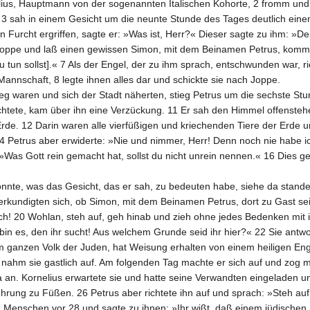
us, Hauptmann von der sogenannten Italischen Kohorte, 2 fromm und g
 3 sah in einem Gesicht um die neunte Stunde des Tages deutlich eine
 von Furcht ergriffen, sagte er: »Was ist, Herr?« Dieser sagte zu ihm
Joppe und laß einen gewissen Simon, mit dem Beinamen Petrus, komme
du tun sollst].« 7 Als der Engel, der zu ihm sprach, entschwunden war, 
annschaft, 8 legte ihnen alles dar und schickte sie nach Joppe.
g waren und sich der Stadt näherten, stieg Petrus um die sechste Stu
htete, kam über ihn eine Verzückung. 11 Er sah den Himmel offensteh
rde. 12 Darin waren alle vierfüßigen und kriechenden Tiere der Erde u
 14 Petrus aber erwiderte: »Nie und nimmer, Herr! Denn noch nie hab
»Was Gott rein gemacht hat, sollst du nicht unrein nennen.« 16 Dies g
konnte, was das Gesicht, das er sah, zu bedeuten habe, siehe da stand
 erkundigten sich, ob Simon, mit dem Beinamen Petrus, dort zu Gast s
ch! 20 Wohlan, steh auf, geh hinab und zieh ohne jedes Bedenken mit 
bin es, den ihr sucht! Aus welchem Grunde seid ihr hier?« 22 Sie antw
 ganzen Volk der Juden, hat Weisung erhalten von einem heiligen Engel
d nahm sie gastlich auf. Am folgenden Tag machte er sich auf und zog 
an. Kornelius erwartete sie und hatte seine Verwandten eingeladen und
ehrung zu Füßen. 26 Petrus aber richtete ihn auf und sprach: »Steh auf
en Menschen vor 28 und sagte zu ihnen: »Ihr wißt, daß einem jüdisch