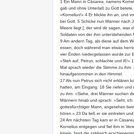
1 Ein Mann in Cäsarea, namens Komeli
gab und ohne Unterlaß zu Gott betete,
»Kornelius!« 4 Er blickte ihn an, und
bei Gott. 5 Schicke nun Männer nach 
Meere liegt [; der wird dir sagen, was 
Soldaten von der ihm unterstehenden M
9 Am andern Tag, als diese auf dem We
essen; doch während man etwas herric
vier Enden niedergelassen wurde zur E
»Steh auf, Petrus, schlachte und iß!«
Mal sprach wieder die Stimme zu ihm: 
hinaufgenommen in den Himmel.
17 Als nun Petrus sich nicht erklären 
hatten, am Eingang. 18 Sie riefen und
zu ihm: »Siehe, drei Männer suchen di
Männern hinab und sprach: »Seht, ich 
gottesfürchtiger Mann, angesehen beim
hören.« 23 Da ließ er sie eintreten un
24 Am nächsten Tag kam er in Cäsarea 
Kornelius entgegen und fiel ihm in Ver
hinein, fand die zahlreich erschienen