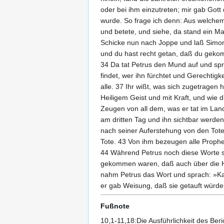
oder bei ihm einzutreten; mir gab Got
wurde. So frage ich denn: Aus welchem
und betete, und siehe, da stand ein M
Schicke nun nach Joppe und laß Simon
und du hast recht getan, daß du gekom
34 Da tat Petrus den Mund auf und spra
findet, wer ihn fürchtet und Gerechtigk
alle. 37 Ihr wißt, was sich zugetragen
Heiligem Geist und mit Kraft, und wie 
Zeugen von all dem, was er tat im Lan
am dritten Tag und ihn sichtbar werde
nach seiner Auferstehung von den Tote
Tote. 43 Von ihm bezeugen alle Prophe
44 Während Petrus noch diese Worte spr
gekommen waren, daß auch über die He
nahm Petrus das Wort und sprach: »Ka
er gab Weisung, daß sie getauft würden
Fußnote
10,1-11,18:Die Ausführlichkeit des Be