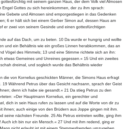
ottesfürchtig mit seinem ganzen Haus, der dem Volk viel Almosen
n Engel Gottes zu sich hereinkommen, der zu ihm sprach:
: »Deine Gebete und Almosen sind emporgestiegen in das Gedenken
n; 6 er hält sich bei einem Gerber Simon auf, dessen Haus am
rief er zwei von seinem Gesinde und einen gottesfürchtigen
nde auf das Dach, um zu beten. 10 Da wurde er hungrig und wollte
en und ein Behältnis wie ein großes Linnen herabkommen, das an
nd Vögel des Himmels; 13 und eine Stimme richtete sich an ihn:
e ich etwas Gemeines und Unreines gegessen.« 15 Und ein zweites
eschah dreimal, und sogleich wurde das Behältnis wieder
en die von Kornelius geschickten Männer, die Simons Haus erfragt
ei. 19 Während Petrus über das Gesicht nachsann, sprach der Geist
ihnen; denn ich habe sie gesandt.« 21 Da stieg Petrus zu den
orteten: »Der Hauptmann Kornelius, ein gerechter und
, dich in sein Haus rufen zu lassen und auf die Worte von dir zu
mit ihnen; auch einige von den Brüdern aus Joppe gingen mit ihm.
 seine nächsten Freunde. 25 Als Petrus eintreten wollte, ging ihm
! Auch ich bin nur ein Mensch.« 27 Und mit ihm redend, ging er
en Mann nicht erlaubt ist mit einem Stammesfremden umzugehen