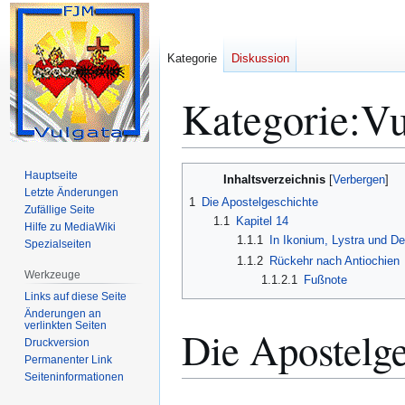
Kategorie
Diskussion
Kategorie
:
Vu
Zur
Zur
Hauptseite
Inhaltsverzeichnis
Navigation
Suche
Letzte Änderungen
1
Die Apostelgeschichte
Zufällige Seite
springen
springen
1.1
Kapitel 14
Hilfe zu MediaWiki
1.1.1
In Ikonium, Lystra und D
Spezialseiten
1.1.2
Rückehr nach Antiochien
Werkzeuge
1.1.2.1
Fußnote
Links auf diese Seite
Änderungen an
verlinkten Seiten
Die Apostelge
Druckversion
Permanenter Link
Seiten­­informationen